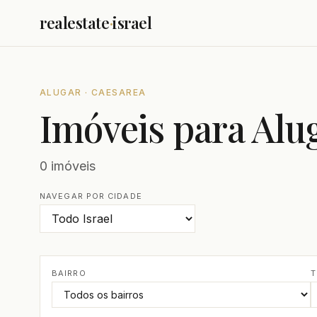
realestate
·
israel
ALUGAR · CAESAREA
Imóveis para Alu
0 imóveis
NAVEGAR POR CIDADE
BAIRRO
T