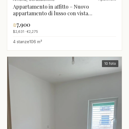
Appartamento in affitto – Nuovo
appartamento di lusso con vista
panoramica a Mordot Arnona – JERUSALEM
₪
7,900
IMMOBILIER 026786595
$2,631 · €2,275
4 stanze
106 m²
10 foto