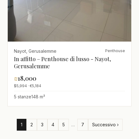
Nayot, Gerusalemme
Penthouse
In affitto – Penthouse di lusso - Nayot,
Gerusalemme
₪
18,000
$5,994 · €5,184
5 stanze
148 m²
1
2
3
4
5
…
7
Successivo ›