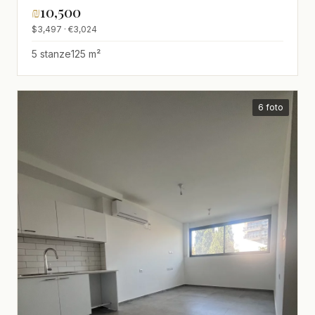
₪
10,500
$3,497 · €3,024
5 stanze
125 m²
6 foto