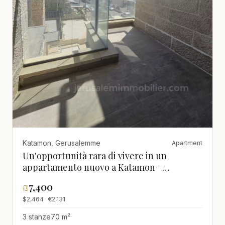
Katamon, Gerusalemme
Apartment
Un'opportunità rara di vivere in un
appartamento nuovo a Katamon –
JERUSALEM IMMOBILIER 026786595
₪
7,400
$2,464 · €2,131
3 stanze
70 m²