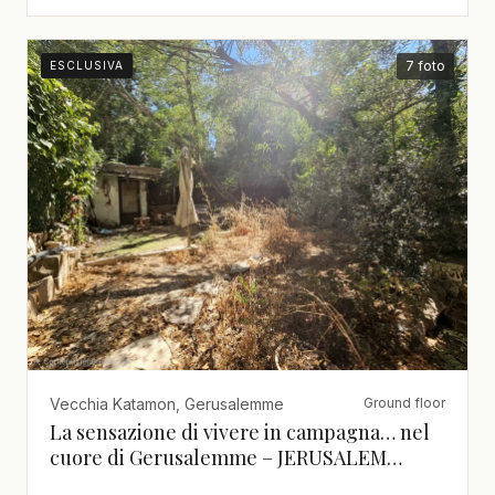
7 foto
ESCLUSIVA
Vecchia Katamon, Gerusalemme
Ground floor
La sensazione di vivere in campagna… nel
cuore di Gerusalemme – JERUSALEM
IMMOBILIER 026786595