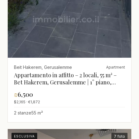
Beit Hakerem, Gerusalemme
Apartment
Appartamento in affitto – 2 locali, 55 m² –
Bet Hakerem, Gerusalemme | 1° piano,
terrazza 8 m² senza sukkah, in un nuovo
₪
6,500
edificio di 4 piani
$2,165 · €1,872
2 stanze
55 m²
7 foto
ESCLUSIVA