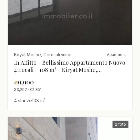
Kiryat Moshe, Gerusalemme
Apartment
In Affitto – Bellissimo Appartamento Nuovo
4 Locali – 108 m² – Kiryat Moshe,
Gerusalemme – Balcone 14 m², 19° Piano
₪
9,900
$3,297 · €2,851
4 stanze
108 m²
2 foto