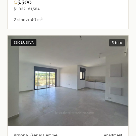
₪
5,500
$1,832 · €1,584
2 stanze
40 m²
5 foto
ESCLUSIVA
Arnona, Gerusalemme
Apartment