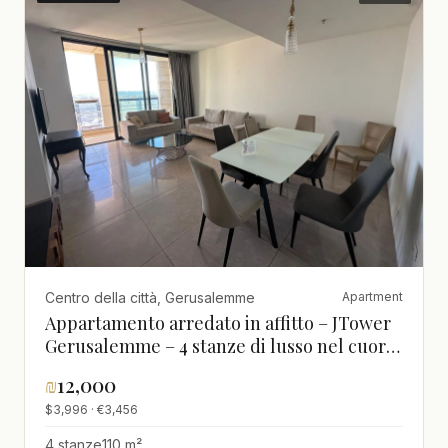
Centro della città, Gerusalemme
Apartment
Appartamento arredato in affitto – JTower
Gerusalemme – 4 stanze di lusso nel cuore
di Gerusalemme – JERUSALEM
₪
12,000
IMMOBILIER 026786595
$3,996 · €3,456
4 stanze
110 m²