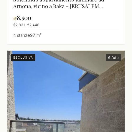
Arnona, vicino a Baka – JERUSALEM
IMMOBILIER 026786595
₪
8,500
$2,831 · €2,448
4 stanze
97 m²
6 foto
ESCLUSIVA