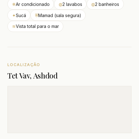
❄
Ar condicionado
◍
2 lavabos
◍
2 banheiros
✦
Sucá
⛨
Mamad (sala segura)
≋
Vista total para o mar
LOCALIZAÇÃO
Tet Vav, Ashdod