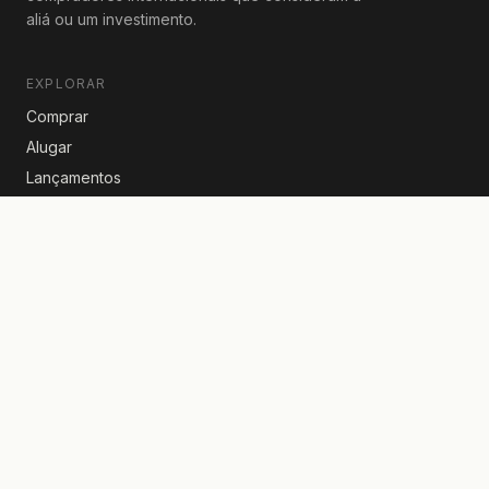
aliá ou um investimento.
EXPLORAR
Comprar
Alugar
Lançamentos
Aluguéis de temporada
NOTÍCIAS IMOBILIÁRIAS
Imposto de compra a 8%: o que a reforma de 2026 muda
para o estrangeiro
Comprar um apartamento em Israel com euros!
Herdar um apartamento em indivisão em Israel?
Todos os artigos →