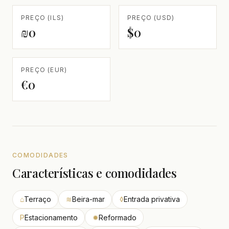
PREÇO (ILS)
PREÇO (USD)
₪0
$0
PREÇO (EUR)
€0
COMODIDADES
Características e comodidades
⌂
Terraço
≋
Beira-mar
◊
Entrada privativa
P
Estacionamento
✹
Reformado