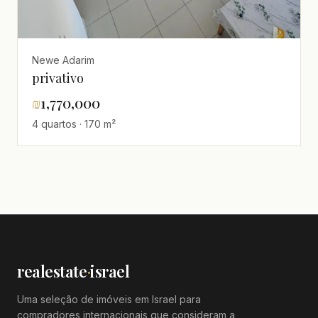
Newe Adarim
privativo
₪
1,770,000
4 quartos · 170 m²
realestate
·
israel
Uma seleção de imóveis em Israel para
compradores internacionais que consideram a