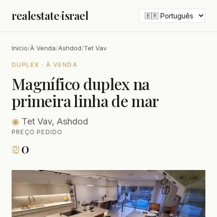
realestate
·
israel
Início
/
À Venda
/
Ashdod
/
Tet Vav
DUPLEX · À VENDA
Magnífico duplex na
primeira linha de mar
◉
Tet Vav, Ashdod
PREÇO PEDIDO
₪
0