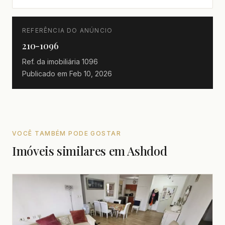
REFERÊNCIA DO ANÚNCIO
210-1096
Ref. da imobiliária
1096
Publicado em
Feb 10, 2026
VOCÊ TAMBÉM PODE GOSTAR
Imóveis similares em Ashdod