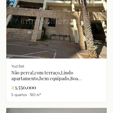
Yud Bet
Não perca!,com terraço,Lindo
apartamento,bem equipado,Boa
localização,em um belo imóvel,Grande,Alto
₪
3,550,000
padrão,excelente
5 quartos · 180 m²
estado,Magnífico,espaçoso