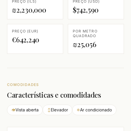
PREÇO (ILS)
PREÇO (USD)
₪2,230,000
$742,590
PREÇO (EUR)
POR METRO
QUADRADO
€642,240
₪25,056
COMODIDADES
Características e comodidades
👁
Vista aberta
↕
Elevador
❄
Ar condicionado