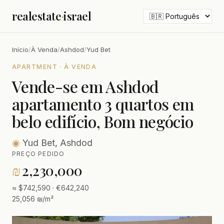
realestate
·
israel
Início
/
À Venda
/
Ashdod
/
Yud Bet
APARTMENT · À VENDA
Vende-se em Ashdod
apartamento 3 quartos em
belo edifício, Bom negócio
◉
Yud Bet, Ashdod
PREÇO PEDIDO
₪
2,230,000
≈ $742,590 · €642,240
25,056 ₪/m²