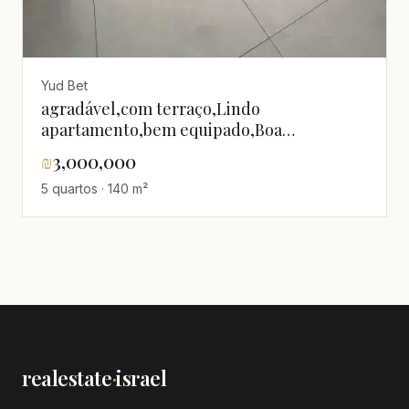
Yud Bet
agradável,com terraço,Lindo
apartamento,bem equipado,Boa
oportunidade,Reformado
₪
3,000,000
5 quartos · 140 m²
realestate
·
israel