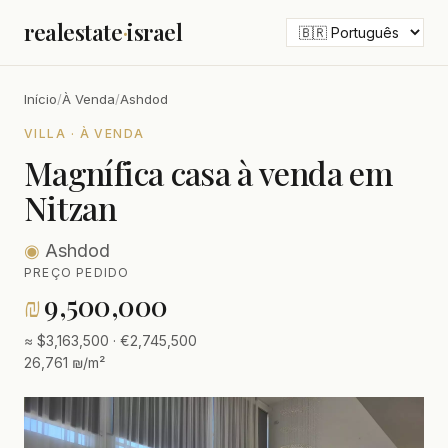
realestate
·
israel
Início
/
À Venda
/
Ashdod
VILLA · À VENDA
Magnífica casa à venda em
Nitzan
◉
Ashdod
PREÇO PEDIDO
₪
9,500,000
≈ $3,163,500 · €2,745,500
26,761 ₪/m²