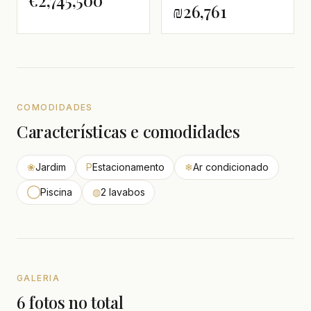
€2,745,500
₪26,761
COMODIDADES
Características e comodidades
❀
Jardim
P
Estacionamento
❄
Ar condicionado
◯
Piscina
◍
2 lavabos
GALERIA
6 fotos no total