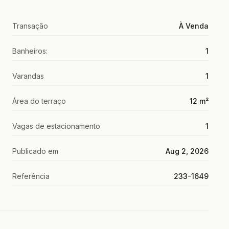
Transação
À Venda
Banheiros:
1
Varandas
1
Área do terraço
12 m²
Vagas de estacionamento
1
Publicado em
Aug 2, 2026
Referência
233-1649