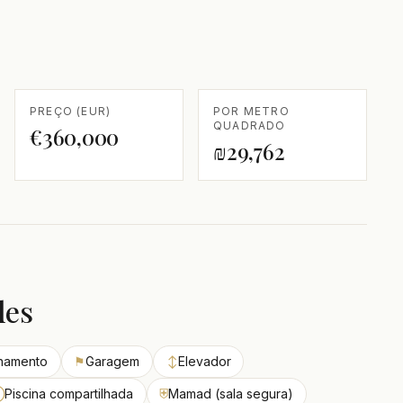
PREÇO (EUR)
POR METRO
QUADRADO
€360,000
₪29,762
des
onamento
⚑
Garagem
↕
Elevador
◯
Piscina compartilhada
⛨
Mamad (sala segura)