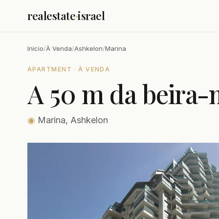
realestate
·
israel
Início
/
À Venda
/
Ashkelon
/
Marina
APARTMENT · À VENDA
A 50 m da beira-
◉
Marina, Ashkelon