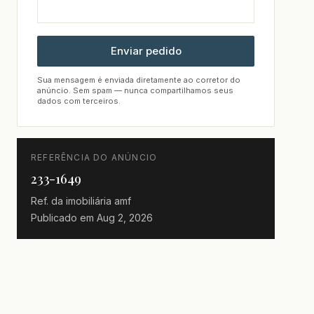
Enviar pedido
Sua mensagem é enviada diretamente ao corretor do
anúncio. Sem spam — nunca compartilhamos seus
dados com terceiros.
REFERÊNCIA DO ANÚNCIO
233-1649
Ref. da imobiliária
amf
Publicado em
Aug 2, 2026