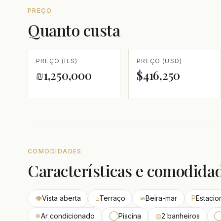
PREÇO
Quanto custa
PREÇO (ILS)
PREÇO (USD)
₪1,250,000
$416,250
COMODIDADES
Características e comodida
👁
Vista aberta
⌂
Terraço
≋
Beira-mar
P
Estaci
❄
Ar condicionado
◯
Piscina
◍
2 banheiros