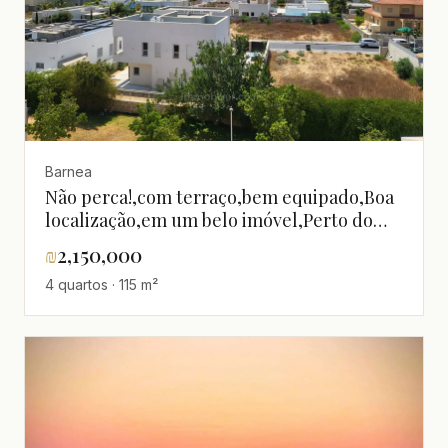
Barnea
Não perca!,com terraço,bem equipado,Boa
localização,em um belo imóvel,Perto do
mar,espaçoso,Vista para o mar
₪
2,150,000
4 quartos · 115 m²