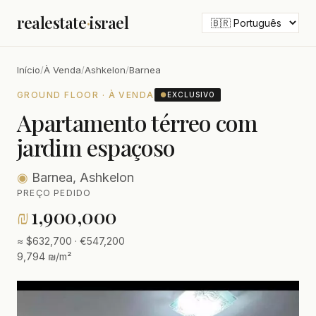
realestate
·
israel
Início
/
À Venda
/
Ashkelon
/
Barnea
GROUND FLOOR · À VENDA
●
EXCLUSIVO
Apartamento térreo com
jardim espaçoso
◉
Barnea, Ashkelon
PREÇO PEDIDO
₪
1,900,000
≈ $632,700 · €547,200
9,794 ₪/m²