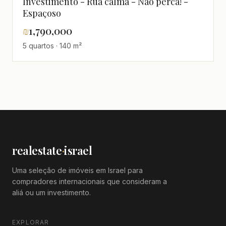
Investimento - Rua calma - Não perca! -
Espaçoso
₪
1,790,000
5 quartos · 140 m²
realestate
·
israel
Uma seleção de imóveis em Israel para
compradores internacionais que consideram a
aliá ou um investimento.
EXPLORAR