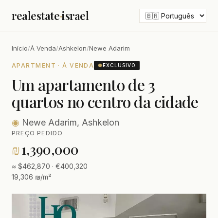
realestate
·
israel
Início
/
À Venda
/
Ashkelon
/
Newe Adarim
APARTMENT · À VENDA
●
EXCLUSIVO
Um apartamento de 3
quartos no centro da cidade
◉
Newe Adarim, Ashkelon
PREÇO PEDIDO
₪
1,390,000
≈ $462,870 · €400,320
19,306 ₪/m²