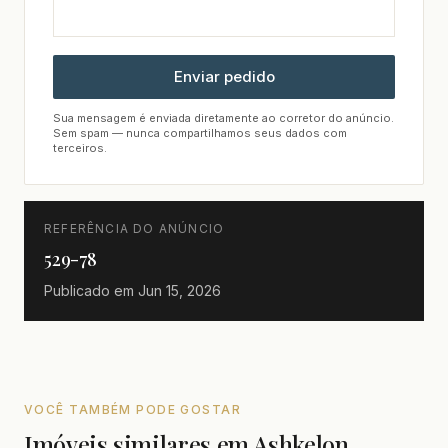
Enviar pedido
Sua mensagem é enviada diretamente ao corretor do anúncio.
Sem spam — nunca compartilhamos seus dados com
terceiros.
REFERÊNCIA DO ANÚNCIO
529-78
Publicado em
Jun 15, 2026
VOCÊ TAMBÉM PODE GOSTAR
Imóveis similares em Ashkelon