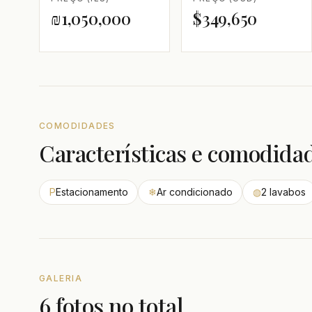
₪1,050,000
$349,650
COMODIDADES
Características e comodida
P
Estacionamento
❄
Ar condicionado
◍
2 lavabos
GALERIA
6 fotos no total