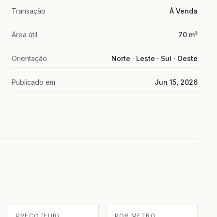
Transação
À Venda
Área útil
70 m²
Orientação
Norte · Leste · Sul · Oeste
Publicado em
Jun 15, 2026
PREÇO (EUR)
POR METRO