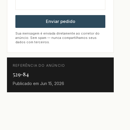
Enviar pedido
Sua mensagem é enviada diretamente ao corretor do
anúncio. Sem spam — nunca compartilhamos seus
dados com terceiros.
REFERÊNCIA DO ANÚNCIO
529-84
Publicado em
Jun 15, 2026