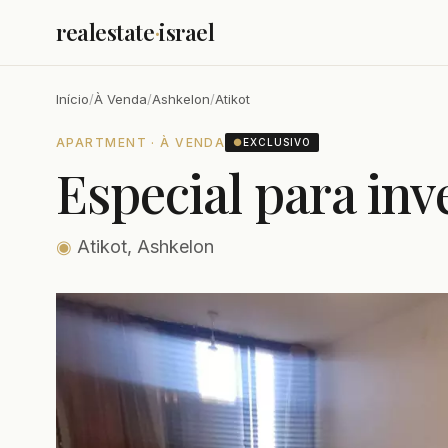
realestate
·
israel
Início
/
À Venda
/
Ashkelon
/
Atikot
APARTMENT · À VENDA
●
EXCLUSIVO
Especial para inv
◉
Atikot, Ashkelon