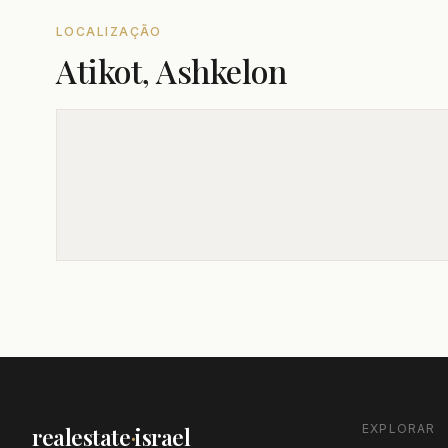
LOCALIZAÇÃO
Atikot, Ashkelon
EXPLORAR
realestate
·
israel