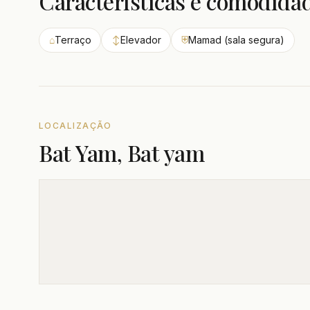
Características e comodida
⌂
Terraço
↕
Elevador
⛨
Mamad (sala segura)
LOCALIZAÇÃO
Bat Yam, Bat yam