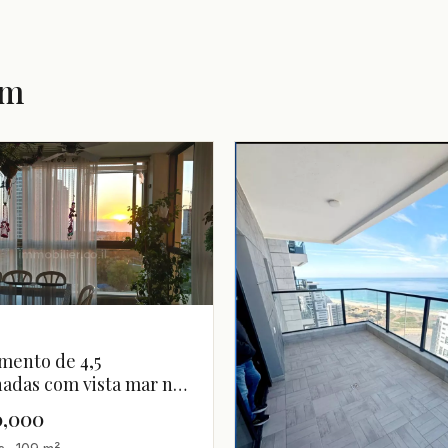
am
mento de 4,5
hadas com vista mar no
xo Gan HaIr, Bat Yam
0,000