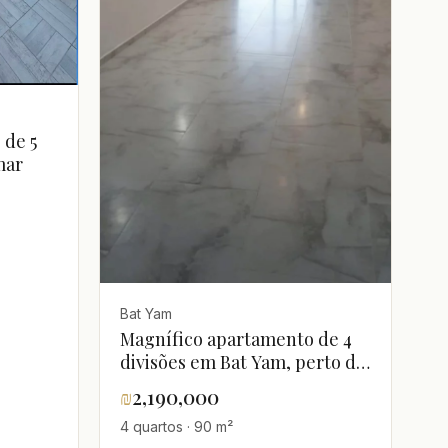
 de 5
mar
Bat Yam
Magnífico apartamento de 4
divisões em Bat Yam, perto do
mar e do elétrico
₪
2,190,000
4 quartos · 90 m²