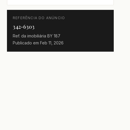
REFERÊNCIA DO ANÚNCIO
342-6303
Ref. da imobiliária
BY 187
Publicado em
Feb 11, 2026