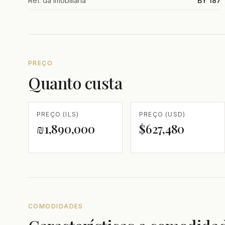
Ref. da imobiliária
BY 187
PREÇO
Quanto custa
PREÇO (ILS)
PREÇO (USD)
₪1,890,000
$627,480
COMODIDADES