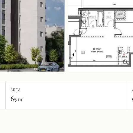
ÁREA
65
m²