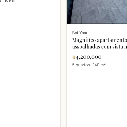
s · 109 m²
Bat Yam
Magnífico apartamento
assoalhadas com vista 
₪
4,200,000
5 quartos · 140 m²