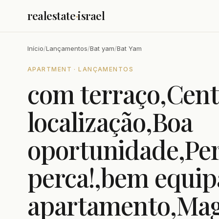
realestate
·
israel
Início
/
Lançamentos
/
Bat yam
/
Bat Yam
APARTMENT · LANÇAMENTOS
com terraço,Cent
localização,Boa
oportunidade,Pe
perca!,bem equip
apartamento,Magn