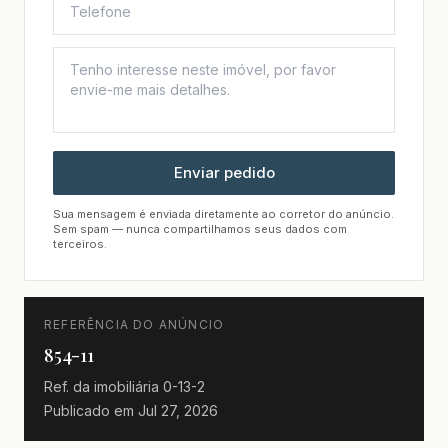
Enviar pedido
Sua mensagem é enviada diretamente ao corretor do anúncio.
Sem spam — nunca compartilhamos seus dados com
terceiros.
REFERÊNCIA DO ANÚNCIO
854-11
Ref. da imobiliária
0-13-2
Publicado em
Jul 27, 2026