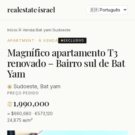
realestate
·
israel
Início
/
À Venda
/
Bat yam
/
Sudoeste
APARTMENT · À VENDA
●
EXCLUSIVO
Magnífico apartamento T3
renovado – Bairro sul de Bat
Yam
◉
Sudoeste, Bat yam
PREÇO PEDIDO
₪
1,990,000
≈ $660,680 · €573,120
24,875 ₪/m²