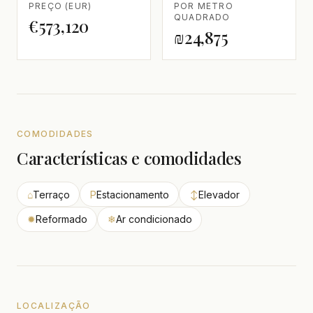
PREÇO (EUR)
POR METRO
QUADRADO
€573,120
₪24,875
COMODIDADES
Características e comodidades
⌂
Terraço
P
Estacionamento
↕
Elevador
✹
Reformado
❄
Ar condicionado
LOCALIZAÇÃO