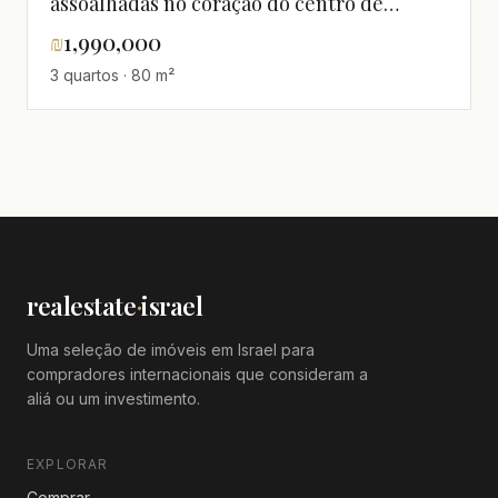
assoalhadas no coração do centro de
Hadera
₪
1,990,000
3 quartos · 80 m²
realestate
·
israel
Uma seleção de imóveis em Israel para
compradores internacionais que consideram a
aliá ou um investimento.
EXPLORAR
Comprar