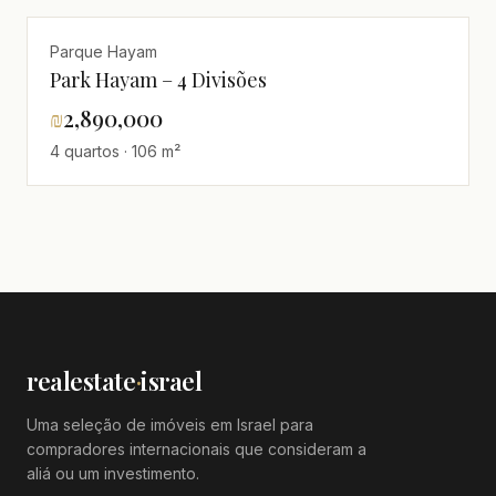
Parque Hayam
Park Hayam – 4 Divisões
₪
2,890,000
4 quartos · 106 m²
realestate
·
israel
Uma seleção de imóveis em Israel para
compradores internacionais que consideram a
aliá ou um investimento.