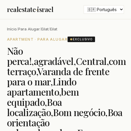
realestate
·
israel
Início
/
Para Alugar
/
Eilat
/
Eilat
APARTMENT · PARA ALUGAR
●
EXCLUSIVO
Não
perca!,agradável,Central,com
terraço,Varanda de frente
para o mar,Lindo
apartamento,bem
equipado,Boa
localização,Bom negócio,Boa
orientação