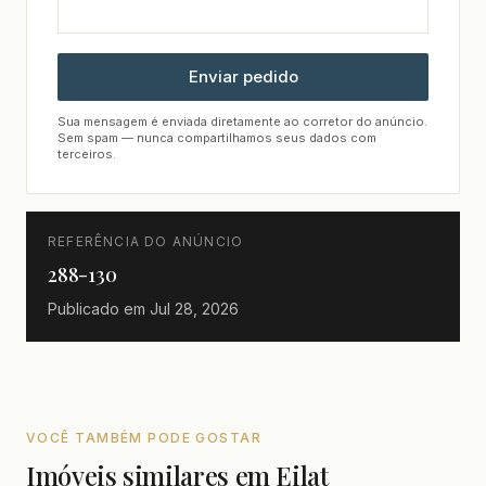
Enviar pedido
Sua mensagem é enviada diretamente ao corretor do anúncio.
Sem spam — nunca compartilhamos seus dados com
terceiros.
REFERÊNCIA DO ANÚNCIO
288-130
Publicado em
Jul 28, 2026
VOCÊ TAMBÉM PODE GOSTAR
Imóveis similares em Eilat