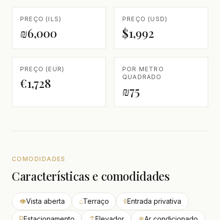
PREÇO (ILS)
PREÇO (USD)
₪6,000
$1,992
PREÇO (EUR)
POR METRO
QUADRADO
€1,728
₪75
COMODIDADES
Características e comodidades
👁
Vista aberta
⌂
Terraço
◊
Entrada privativa
P
Estacionamento
↕
Elevador
❄
Ar condicionado