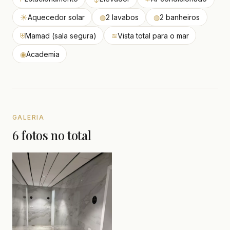
☀
Aquecedor solar
◍
2 lavabos
◍
2 banheiros
⛨
Mamad (sala segura)
≋
Vista total para o mar
◉
Academia
GALERIA
6 fotos no total