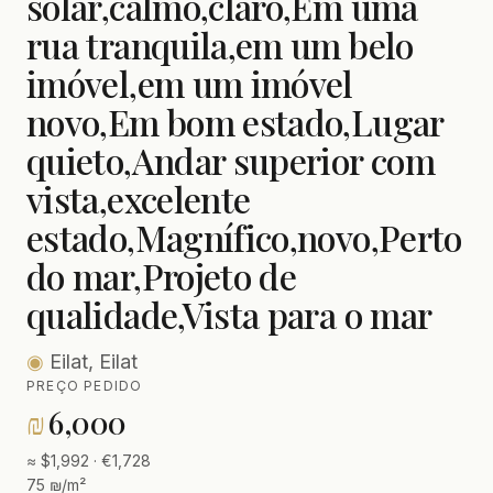
solar,calmo,claro,Em uma
rua tranquila,em um belo
imóvel,em um imóvel
novo,Em bom estado,Lugar
quieto,Andar superior com
vista,excelente
estado,Magnífico,novo,Perto
do mar,Projeto de
qualidade,Vista para o mar
◉
Eilat, Eilat
PREÇO PEDIDO
₪
6,000
≈ $1,992 · €1,728
75 ₪/m²