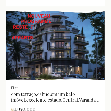
Eilat
com terraço,calmo,em um belo
imóvel,excelente estado,Central,Varanda
de frente para o mar,Boa localização,Em
₪
1,950,000