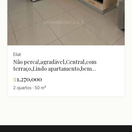
Eilat
Não perca!,agradável,Central,com
terraço,Lindo apartamento,bem
equipado,Boa localização,Bom negócio,Boa
₪
1,270,000
oportunidade,Boa orientação
2 quartos · 50 m²
solar,calmo,Em bom estado,Lugar
quieto,Andar superior com vista,Magnífico