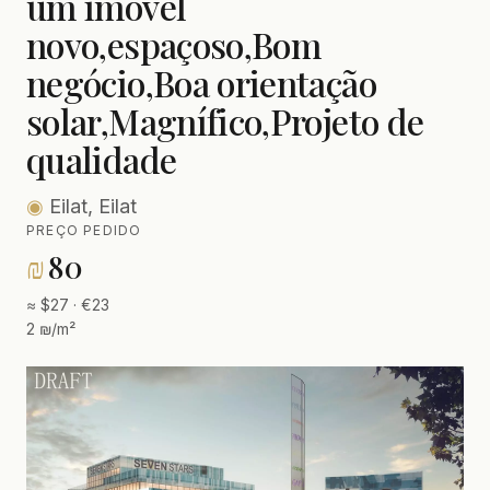
um imóvel
novo,espaçoso,Bom
negócio,Boa orientação
solar,Magnífico,Projeto de
qualidade
◉
Eilat, Eilat
PREÇO PEDIDO
₪
80
≈ $27 · €23
2 ₪/m²