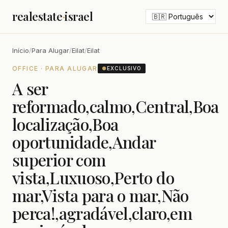
realestate
·
israel
Início
/
Para Alugar
/
Eilat
/
Eilat
OFFICE · PARA ALUGAR
●
EXCLUSIVO
A ser
reformado,calmo,Central,Boa
localização,Boa
oportunidade,Andar
superior com
vista,Luxuoso,Perto do
mar,Vista para o mar,Não
perca!,agradável,claro,em