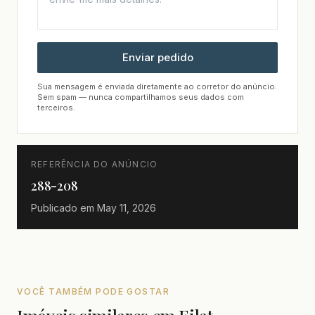
Enviar pedido
Sua mensagem é enviada diretamente ao corretor do anúncio.
Sem spam — nunca compartilhamos seus dados com
terceiros.
REFERÊNCIA DO ANÚNCIO
288-208
Publicado em
May 11, 2026
VOCÊ TAMBÉM PODE GOSTAR