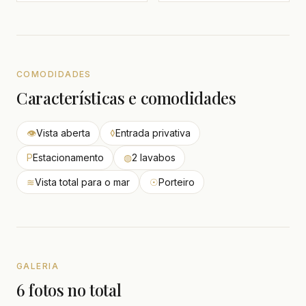
COMODIDADES
Características e comodidades
👁
Vista aberta
◊
Entrada privativa
P
Estacionamento
◍
2 lavabos
≋
Vista total para o mar
☉
Porteiro
GALERIA
6 fotos no total