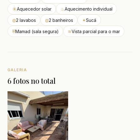
☀
Aquecedor solar
♨
Aquecimento individual
◍
2 lavabos
◍
2 banheiros
✦
Sucá
⛨
Mamad (sala segura)
≋
Vista parcial para o mar
GALERIA
6 fotos no total