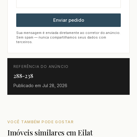
Enviar pedido
Sua mensagem é enviada diretamente ao corretor do anúncio.
Sem spam — nunca compartilhamos seus dados com
terceiros.
REFERÊNCIA DO ANÚNCIO
288-238
Publicado em
Jul 28, 2026
VOCÊ TAMBÉM PODE GOSTAR
Imóveis similares em Eilat