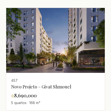
457
Novo Projeto – Givat Shmouel
₪
8,690,000
5 quartos · 168 m²