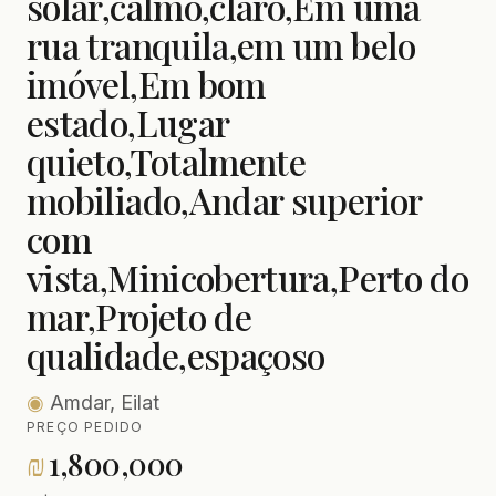
solar,calmo,claro,Em uma
rua tranquila,em um belo
imóvel,Em bom
estado,Lugar
quieto,Totalmente
mobiliado,Andar superior
com
vista,Minicobertura,Perto do
mar,Projeto de
qualidade,espaçoso
◉
Amdar, Eilat
PREÇO PEDIDO
₪
1,800,000