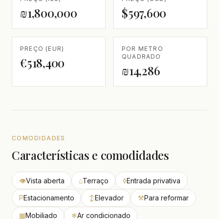
₪1,800,000
$597,600
PREÇO (EUR)
POR METRO
QUADRADO
€518,400
₪14,286
COMODIDADES
Características e comodidades
👁
Vista aberta
⌂
Terraço
◊
Entrada privativa
P
Estacionamento
↕
Elevador
⚒
Para reformar
▦
Mobiliado
❄
Ar condicionado