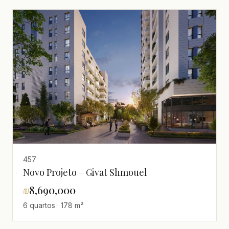
457
Novo Projeto – Givat Shmouel
₪
8,690,000
6 quartos · 178 m²