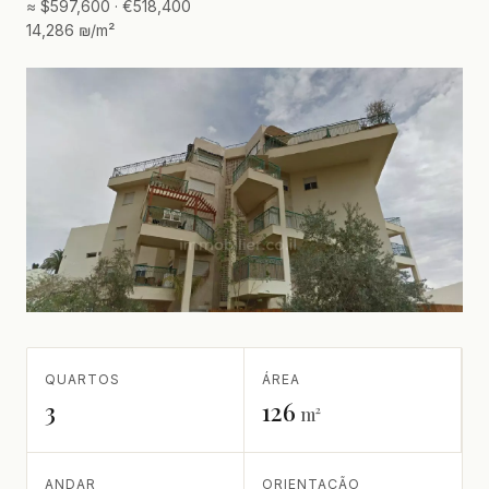
≈ $597,600 · €518,400
14,286 ₪/m²
QUARTOS
ÁREA
3
126
m²
ANDAR
ORIENTAÇÃO