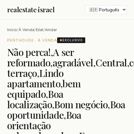
realestate
·
israel
Início
/
À Venda
/
Eilat
/
Amdar
PENTHOUSE · À VENDA
●
EXCLUSIVO
Não perca!,A ser
reformado,agradável,Central,
terraço,Lindo
apartamento,bem
equipado,Boa
localização,Bom negócio,Boa
oportunidade,Boa
orientação