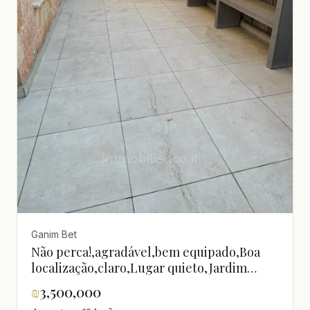
Ganim Bet
Não perca!,agradável,bem equipado,Boa
localização,claro,Lugar quieto,Jardim
grande,excelente
₪
3,500,000
estado,Magnífico,espaçoso