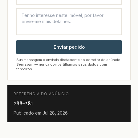
Enviar pedido
Sua mensagem é enviada diretamente ao corretor do anúncio.
Sem spam — nunca compartilhamos seus dados com
terceiros.
REFERÊNCIA DO ANÚNCIO
288-281
Publicado em
Jul 28, 2026