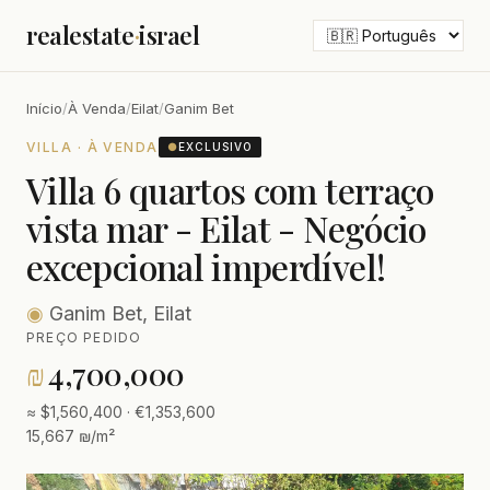
realestate
·
israel
Início
/
À Venda
/
Eilat
/
Ganim Bet
VILLA · À VENDA
●
EXCLUSIVO
Villa 6 quartos com terraço
vista mar - Eilat - Negócio
excepcional imperdível!
◉
Ganim Bet, Eilat
PREÇO PEDIDO
₪
4,700,000
≈ $1,560,400 · €1,353,600
15,667 ₪/m²