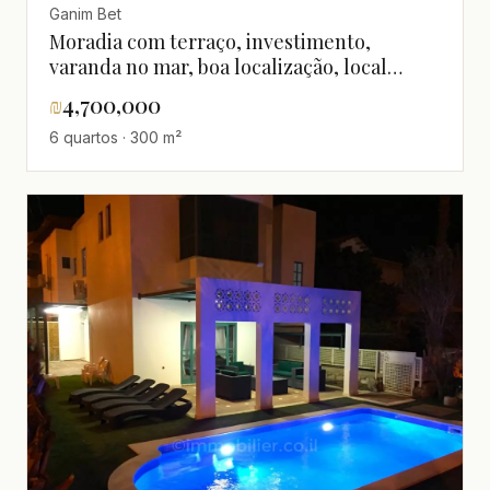
Ganim Bet
Moradia com terraço, investimento,
varanda no mar, boa localização, local
tranquilo, andar alto com vista, grande,
₪
4,700,000
perto do mar, vista mar, não perder,
6 quartos · 300 m²
agradável, bem concebida, clara, espaçosa,
bom negócio, boas orientações, em bom
estado, grande jardim, magnífica