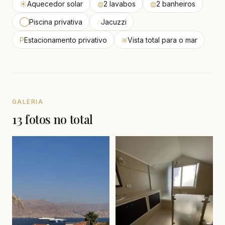
☀
Aquecedor solar
◍
2 lavabos
◍
2 banheiros
◯
Piscina privativa
◌
Jacuzzi
P
Estacionamento privativo
≋
Vista total para o mar
GALERIA
13 fotos no total