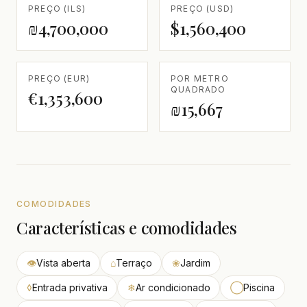
PREÇO (ILS)
PREÇO (USD)
₪4,700,000
$1,560,400
PREÇO (EUR)
POR METRO
QUADRADO
€1,353,600
₪15,667
COMODIDADES
Características e comodidades
👁
Vista aberta
⌂
Terraço
❀
Jardim
◊
Entrada privativa
❄
Ar condicionado
◯
Piscina