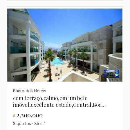
Projeto de qualidade
Bairro dos Hotéis
com terraço,calmo,em um belo
imóvel,excelente estado,Central,Boa
localização,Boa oportunidade,Lugar
₪
2,200,000
quieto,Alto padrão,Luxuoso,Perto do
3 quartos · 85 m²
mar,Não perca!,agradável,bem