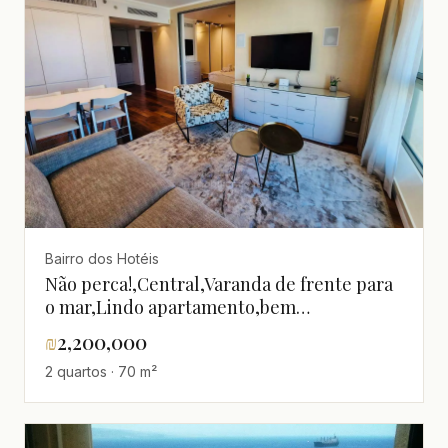
Bairro dos Hotéis
Não perca!,Central,Varanda de frente para
o mar,Lindo apartamento,bem
equipado,Boa localização,Bom negócio,Boa
₪
2,200,000
oportunidade,Boa orientação
2 quartos · 70 m²
solar,calmo,claro,em um belo imóvel,Em
bom estado,Totalmente mobiliado,Andar
superior com vista,Grande,Alto
padrão,excelente