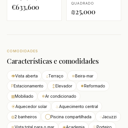
QUADRADO
€633,600
₪25,000
COMODIDADES
Características e comodidades
👁
Vista aberta
⌂
Terraço
≋
Beira-mar
P
Estacionamento
↕
Elevador
✹
Reformado
▦
Mobiliado
❄
Ar condicionado
☀
Aquecedor solar
♨
Aquecimento central
◍
2 banheiros
◯
Piscina compartilhada
◌
Jacuzzi
≋
Vista total para o mar
◉
Academia
☉
Porteiro