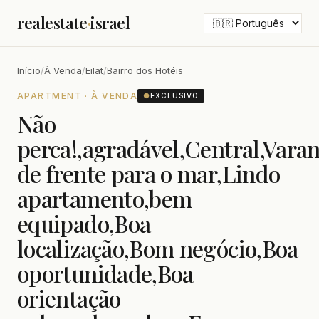
realestate
·
israel
Início
/
À Venda
/
Eilat
/
Bairro dos Hotéis
APARTMENT · À VENDA
●
EXCLUSIVO
Não
perca!,agradável,Central,Vara
de frente para o mar,Lindo
apartamento,bem
equipado,Boa
localização,Bom negócio,Boa
oportunidade,Boa
orientação