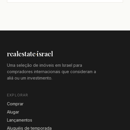
equipado,claro,espaçoso,Lindo
apartamento,Bom negócio,Boa orientação
solar,Em bom estado,Totalmente
mobiliado,Magnífico,Projeto de qualidade
realestate
·
israel
Uma seleção de imóveis em Israel para
compradores internacionais que consideram a
aliá ou um investimento.
EXPLORAR
Comprar
Alugar
Lançamentos
Aluguéis de temporada