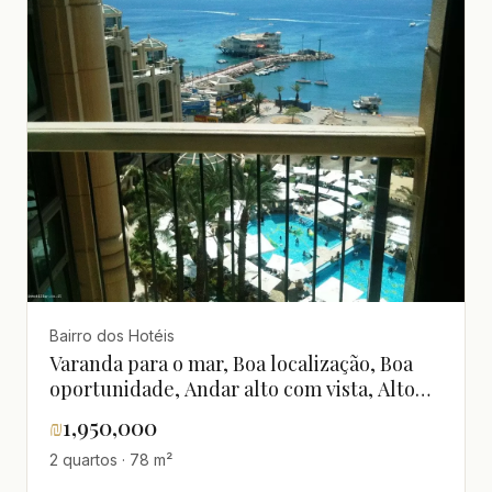
estado,Luxuoso,Magnífico,Perto do
mar,Projeto de qualidade,Vista para o mar
Bairro dos Hotéis
Varanda para o mar, Boa localização, Boa
oportunidade, Andar alto com vista, Alto
padrão, Luxuoso, Perto do mar, Vista para o
₪
1,950,000
mar, Não perder!, Agradável, Bem
2 quartos · 78 m²
projetado, Claro, Boas orientações, Em bom
estado, Totalmente mobiliado, Magnífico,