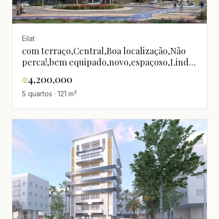
Eilat
com terraço,Central,Boa localização,Não
perca!,bem equipado,novo,espaçoso,Lindo
apartamento,Magnífico,Projeto de
₪
4,200,000
qualidade
5 quartos · 121 m²