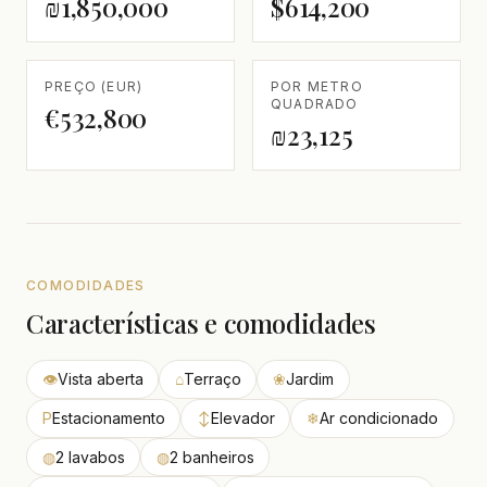
₪1,850,000
$614,200
PREÇO (EUR)
POR METRO
QUADRADO
€532,800
₪23,125
COMODIDADES
Características e comodidades
👁
Vista aberta
⌂
Terraço
❀
Jardim
P
Estacionamento
↕
Elevador
❄
Ar condicionado
◍
2 lavabos
◍
2 banheiros