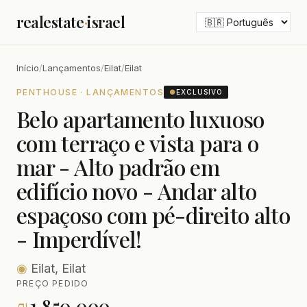
realestate
·
israel
Início
/
Lançamentos
/
Eilat
/
Eilat
PENTHOUSE · LANÇAMENTOS
●
EXCLUSIVO
Belo apartamento luxuoso
com terraço e vista para o
mar - Alto padrão em
edifício novo - Andar alto
espaçoso com pé-direito alto
- Imperdível!
◉
Eilat, Eilat
PREÇO PEDIDO
₪
1,850,000