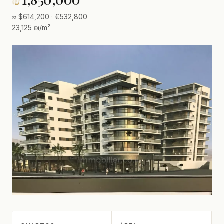
≈ $614,200 · €532,800
23,125 ₪/m²