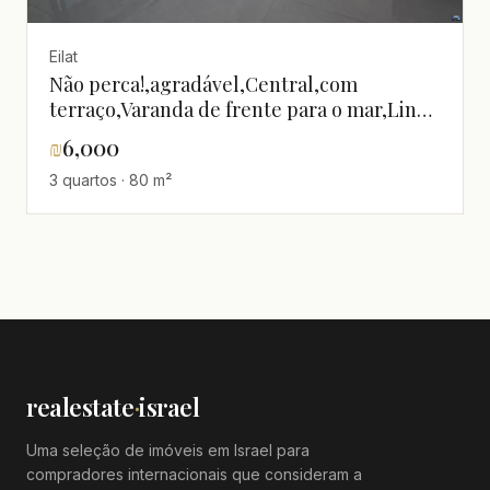
Eilat
Não perca!,agradável,Central,com
terraço,Varanda de frente para o mar,Lindo
apartamento,bem equipado,Boa
₪
6,000
localização,Bom negócio,Boa orientação
3 quartos · 80 m²
solar,calmo,claro,Em uma rua tranquila,em
um belo imóvel,em um imóvel novo,Em
bom estado,Lugar quieto,Andar superior
com vista,excelente
estado,Magnífico,novo,Perto do
mar,Projeto de qualidade,Vista para o mar
realestate
·
israel
Uma seleção de imóveis em Israel para
compradores internacionais que consideram a