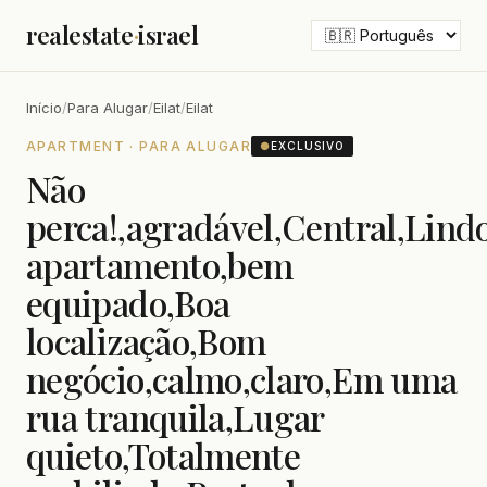
realestate
·
israel
Início
/
Para Alugar
/
Eilat
/
Eilat
APARTMENT · PARA ALUGAR
●
EXCLUSIVO
Não
perca!,agradável,Central,Lind
apartamento,bem
equipado,Boa
localização,Bom
negócio,calmo,claro,Em uma
rua tranquila,Lugar
quieto,Totalmente