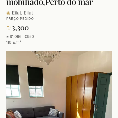
mobiliado,Perto do mar
◉
Eilat, Eilat
PREÇO PEDIDO
₪
3,300
≈ $1,096 · €950
110 ₪/m²