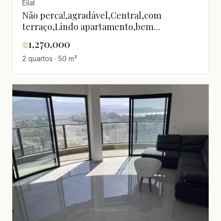
Eilat
Não perca!,agradável,Central,com
terraço,Lindo apartamento,bem
equipado,Boa localização,Bom negócio,Boa
₪
1,270,000
oportunidade,Boa orientação
2 quartos · 50 m²
solar,calmo,Em bom estado,Lugar
quieto,Andar superior com vista,Magnífico