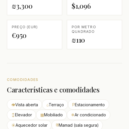
₪3,300
$1,096
PREÇO (EUR)
POR METRO
QUADRADO
€950
₪110
COMODIDADES
Características e comodidades
👁
Vista aberta
⌂
Terraço
P
Estacionamento
↕
Elevador
▦
Mobiliado
❄
Ar condicionado
☀
Aquecedor solar
⛨
Mamad (sala segura)