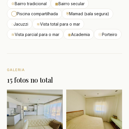
✡
Bairro tradicional
◼
Bairro secular
◯
Piscina compartilhada
⛨
Mamad (sala segura)
◌
Jacuzzi
≋
Vista total para o mar
≋
Vista parcial para o mar
◉
Academia
☉
Porteiro
GALERIA
15 fotos no total