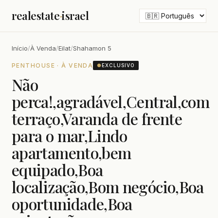
realestate
·
israel
Início
/
À Venda
/
Eilat
/
Shahamon 5
PENTHOUSE · À VENDA
●
EXCLUSIVO
Não
perca!,agradável,Central,com
terraço,Varanda de frente
para o mar,Lindo
apartamento,bem
equipado,Boa
localização,Bom negócio,Boa
oportunidade,Boa