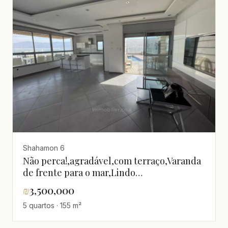
Shahamon 6
Não perca!,agradável,com terraço,Varanda
de frente para o mar,Lindo
apartamento,bem equipado,Boa
₪
3,500,000
localização,Bom negócio,Boa
5 quartos · 155 m²
oportunidade,Boa orientação
solar,calmo,claro,Em uma rua tranquila,Em