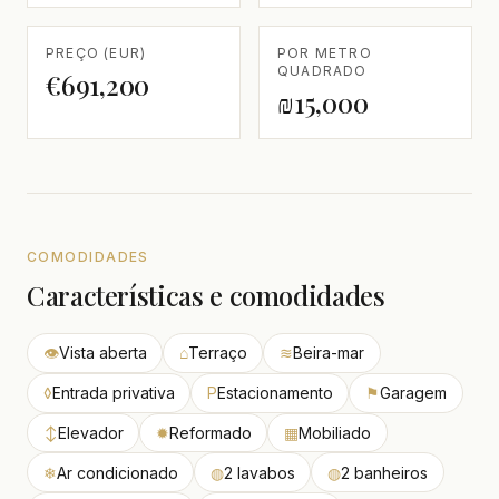
PREÇO (EUR)
POR METRO
QUADRADO
€691,200
₪15,000
COMODIDADES
Características e comodidades
👁
Vista aberta
⌂
Terraço
≋
Beira-mar
◊
Entrada privativa
P
Estacionamento
⚑
Garagem
↕
Elevador
✹
Reformado
▦
Mobiliado
❄
Ar condicionado
◍
2 lavabos
◍
2 banheiros