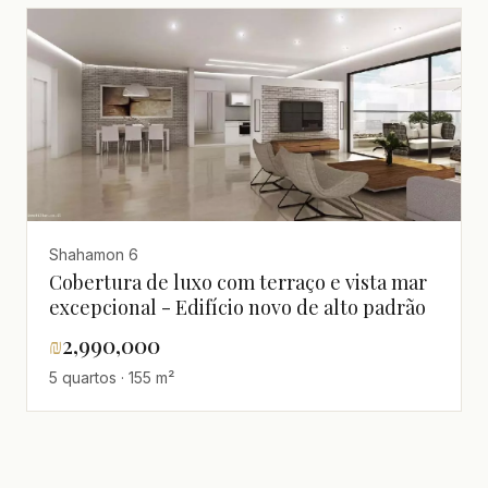
bom estado,Lugar
quieto,Grande,Magnífico,Minicobertura,Projeto
de qualidade,espaçoso,Vista para o mar
Shahamon 6
Cobertura de luxo com terraço e vista mar
excepcional - Edifício novo de alto padrão
₪
2,990,000
5 quartos · 155 m²