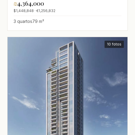
₪
4,364,000
$1,448,848 · €1,256,832
3 quartos
79 m²
10 fotos