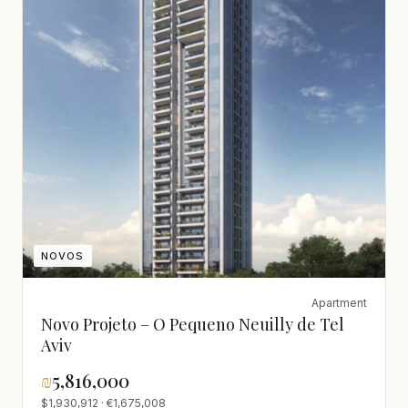
NOVOS
Apartment
Novo Projeto – O Pequeno Neuilly de Tel
Aviv
₪
5,816,000
$1,930,912 · €1,675,008