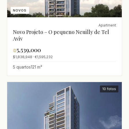
NOVOS
Apartment
Novo Projeto – O pequeno Neuilly de Tel
Aviv
₪
5,539,000
$1,838,948 · €1,595,232
5 quartos
121 m²
10 fotos