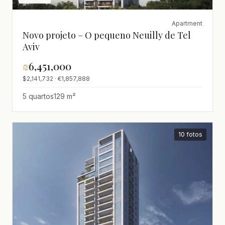
Apartment
Novo projeto – O pequeno Neuilly de Tel
Aviv
₪
6,451,000
$2,141,732 · €1,857,888
5 quartos
129 m²
10 fotos