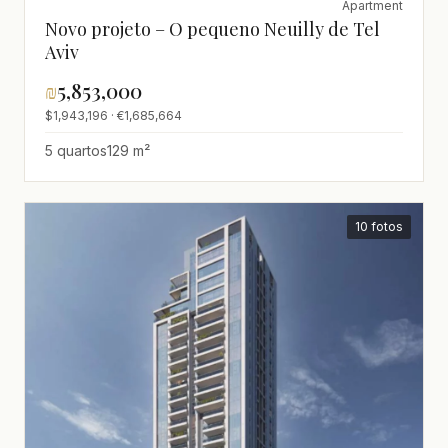
Apartment
Novo projeto – O pequeno Neuilly de Tel
Aviv
₪
5,853,000
$1,943,196 · €1,685,664
5 quartos
129 m²
10 fotos