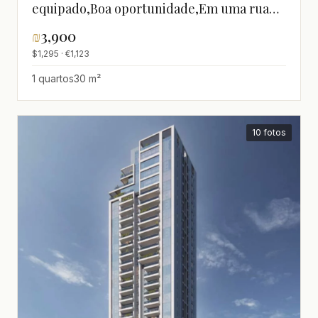
equipado,Boa oportunidade,Em uma rua
tranquila,Lugar
₪
3,900
quieto,Reformado,espaçoso
$1,295 · €1,123
1 quartos
30 m²
10 fotos