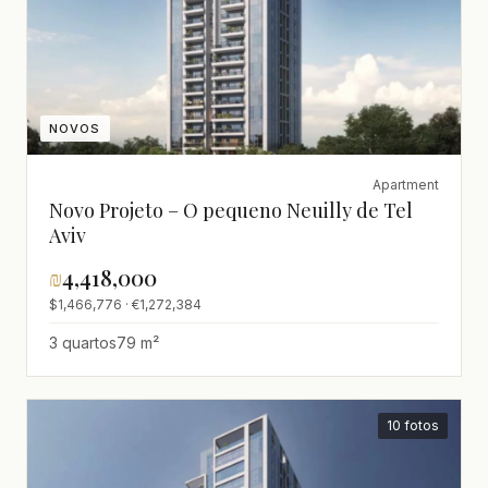
NOVOS
Apartment
Novo Projeto – O pequeno Neuilly de Tel
Aviv
₪
4,418,000
$1,466,776 · €1,272,384
3 quartos
79 m²
10 fotos