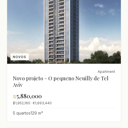
NOVOS
Apartment
Novo projeto – O pequeno Neuilly de Tel
Aviv
₪
5,880,000
$1,952,160 · €1,693,440
5 quartos
129 m²