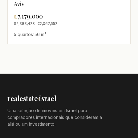
Aviv
₪
7,179,000
$2,383,428 · €2,067,552
5 quartos
156 m²
realestate
·
israel
Uma seleção de imóveis em Israel para
compradores internacionais que consideram a
aliá ou um investimento.