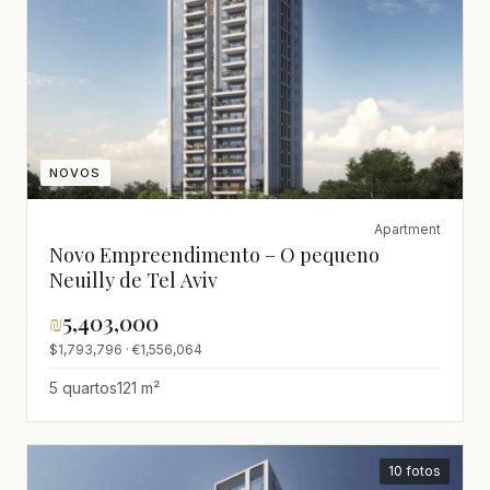
NOVOS
Apartment
Novo Empreendimento – O pequeno
Neuilly de Tel Aviv
₪
5,403,000
$1,793,796 · €1,556,064
5 quartos
121 m²
10 fotos