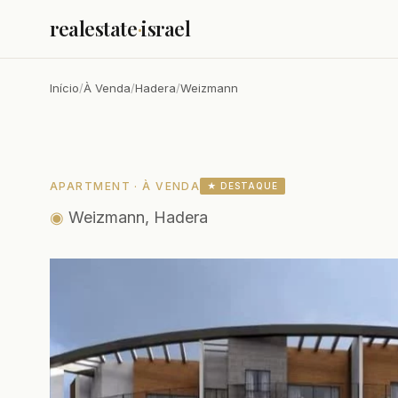
realestate
·
israel
Início
/
À Venda
/
Hadera
/
Weizmann
APARTMENT · À VENDA
★ DESTAQUE
◉
Weizmann, Hadera