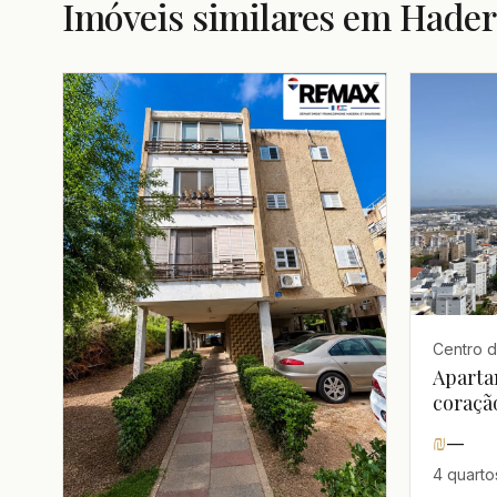
Imóveis similares em Hader
Centro d
Aparta
coraçã
₪
—
4 quartos