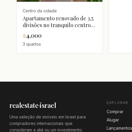
Centro da cidade
Apartamento renovado de 3,5
divisões no tranquilo centro
da cidade de Hadera!
₪
4,000
3 quartos
EXPLORAR
realestate
·
israel
Comprar
Uma seleção de imóveis em Israel para
Alugar
compradores internacionais que
Lançamento
consideram a aliá ou um investimento.