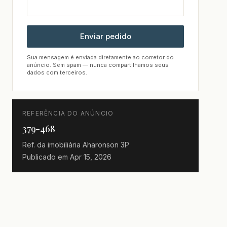
Enviar pedido
Sua mensagem é enviada diretamente ao corretor do
anúncio. Sem spam — nunca compartilhamos seus
dados com terceiros.
REFERÊNCIA DO ANÚNCIO
379-468
Ref. da imobiliária
Aharonson 3P
Publicado em
Apr 15, 2026