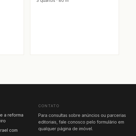
3 quartos · 80 m²
CONTATO
e a reforma
Para consultas sobre anúncios ou parcerias
iro
editoriais, fale conosco pelo formulário em
qualquer página de imóvel.
rael com