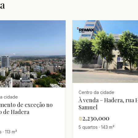
a
Centro da cidade
a cidade
À venda – Hadera, rua 
mento de exceção no
Samuel
o de Hadera
₪
2,230,000
5 quartos · 143 m²
 · 113 m²