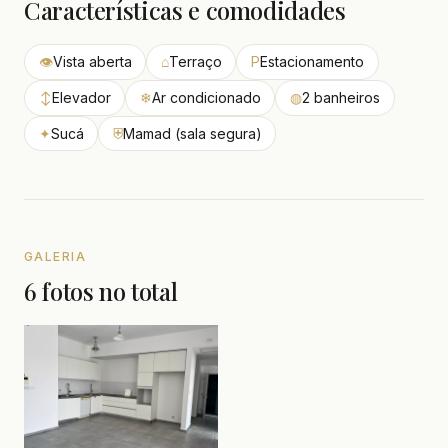
Características e comodidades
👁
Vista aberta
⌂
Terraço
P
Estacionamento
↕
Elevador
❄
Ar condicionado
◍
2 banheiros
✦
Sucá
⛨
Mamad (sala segura)
GALERIA
6 fotos no total