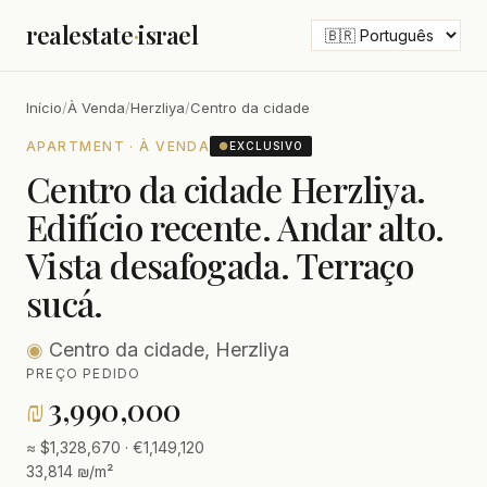
realestate
·
israel
Início
/
À Venda
/
Herzliya
/
Centro da cidade
APARTMENT · À VENDA
●
EXCLUSIVO
Centro da cidade Herzliya.
Edifício recente. Andar alto.
Vista desafogada. Terraço
sucá.
◉
Centro da cidade, Herzliya
PREÇO PEDIDO
₪
3,990,000
≈ $1,328,670 · €1,149,120
33,814 ₪/m²