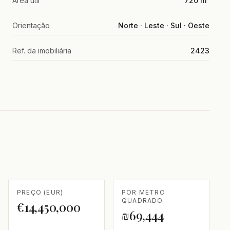
Área útil
720 m²
Orientação
Norte · Leste · Sul · Oeste
Ref. da imobiliária
2423
PREÇO (EUR)
POR METRO
QUADRADO
€14,450,000
₪69,444