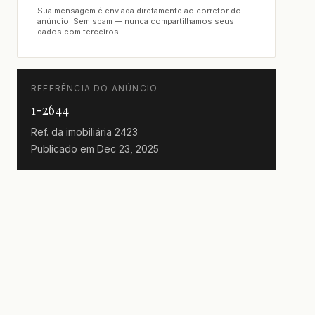
Sua mensagem é enviada diretamente ao corretor do
anúncio. Sem spam — nunca compartilhamos seus
dados com terceiros.
REFERÊNCIA DO ANÚNCIO
1-2644
Ref. da imobiliária
2423
Publicado em
Dec 23, 2025