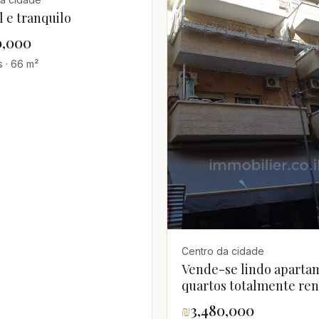
l e tranquilo
0,000
s · 66 m²
Centro da cidade
Vende-se lindo aparta
quartos totalmente re
71m² – Centro da cidade
₪
3,480,000
Jerusalém - 4º andar, T