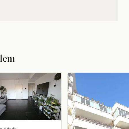
alem
a cidade