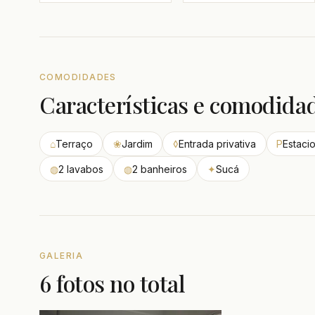
COMODIDADES
Características e comodida
⌂
Terraço
❀
Jardim
◊
Entrada privativa
P
Estaci
◍
2 lavabos
◍
2 banheiros
✦
Sucá
GALERIA
6 fotos no total