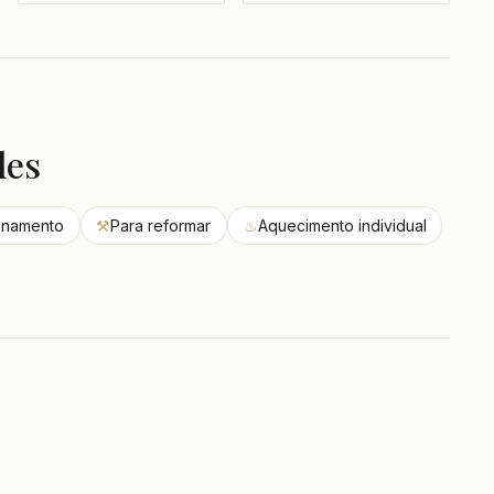
des
onamento
⚒
Para reformar
♨
Aquecimento individual