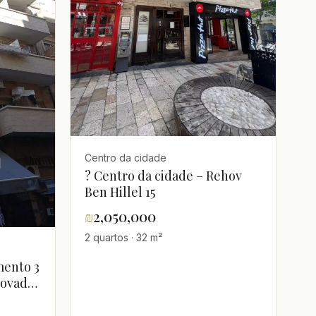
Centro da cidade
? Centro da cidade – Rehov
Ben Hillel 15
₪
2,050,000
2 quartos · 32 m²
mento 3
novado
,
erraço