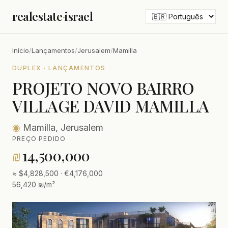
realestate
·
israel
Início
/
Lançamentos
/
Jerusalem
/
Mamilla
DUPLEX · LANÇAMENTOS
PROJETO NOVO BAIRRO
VILLAGE DAVID MAMILLA
◉
Mamilla, Jerusalem
PREÇO PEDIDO
₪
14,500,000
≈ $4,828,500 · €4,176,000
56,420 ₪/m²