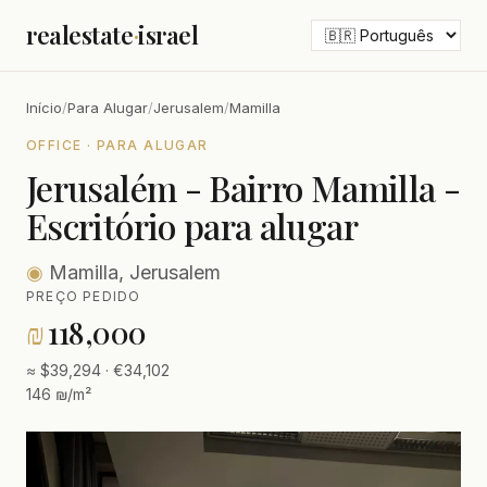
realestate
·
israel
Início
/
Para Alugar
/
Jerusalem
/
Mamilla
OFFICE · PARA ALUGAR
Jerusalém - Bairro Mamilla -
Escritório para alugar
◉
Mamilla, Jerusalem
PREÇO PEDIDO
₪
118,000
≈ $39,294 · €34,102
146 ₪/m²