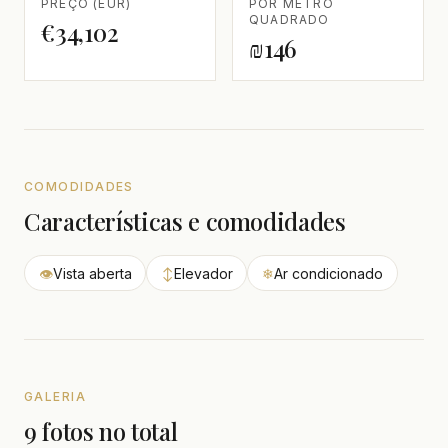
PREÇO (EUR)
POR METRO
QUADRADO
€34,102
₪146
COMODIDADES
Características e comodidades
👁
Vista aberta
↕
Elevador
❄
Ar condicionado
GALERIA
9 fotos no total