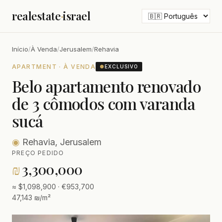
realestate
·
israel
Início
/
À Venda
/
Jerusalem
/
Rehavia
APARTMENT · À VENDA
●
EXCLUSIVO
Belo apartamento renovado
de 3 cômodos com varanda
sucá
◉
Rehavia, Jerusalem
PREÇO PEDIDO
₪
3,300,000
≈ $1,098,900 · €953,700
47,143 ₪/m²