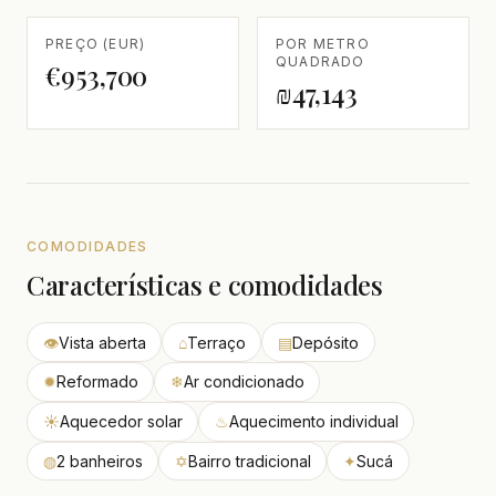
PREÇO (EUR)
POR METRO
QUADRADO
€953,700
₪47,143
COMODIDADES
Características e comodidades
👁
Vista aberta
⌂
Terraço
▤
Depósito
✹
Reformado
❄
Ar condicionado
☀
Aquecedor solar
♨
Aquecimento individual
◍
2 banheiros
✡
Bairro tradicional
✦
Sucá