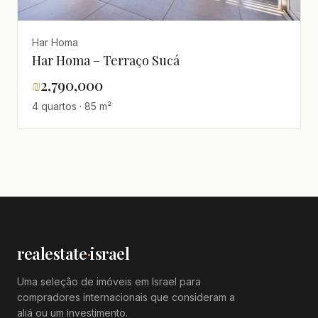
Har Homa
Har Homa – Terraço Sucá
₪
2,790,000
4 quartos · 85 m²
realestate
·
israel
Uma seleção de imóveis em Israel para
compradores internacionais que consideram a
aliá ou um investimento.