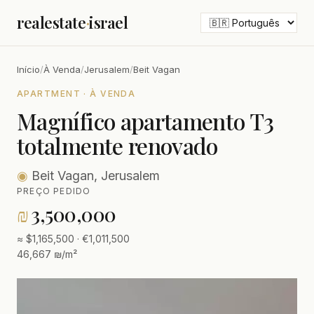
realestate
·
israel
Início
/
À Venda
/
Jerusalem
/
Beit Vagan
APARTMENT · À VENDA
Magnífico apartamento T3
totalmente renovado
◉
Beit Vagan, Jerusalem
PREÇO PEDIDO
₪
3,500,000
≈ $1,165,500 · €1,011,500
46,667 ₪/m²