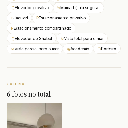
↕
Elevador privativo
⛨
Mamad (sala segura)
◌
Jacuzzi
P
Estacionamento privativo
P
Estacionamento compartilhado
↕
Elevador de Shabat
≋
Vista total para o mar
≋
Vista parcial para o mar
◉
Academia
☉
Porteiro
GALERIA
6 fotos no total