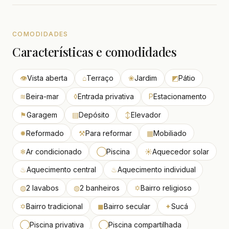
COMODIDADES
Características e comodidades
👁
Vista aberta
⌂
Terraço
❀
Jardim
◩
Pátio
≋
Beira-mar
◊
Entrada privativa
P
Estacionamento
⚑
Garagem
▤
Depósito
↕
Elevador
✹
Reformado
⚒
Para reformar
▦
Mobiliado
❄
Ar condicionado
◯
Piscina
☀
Aquecedor solar
♨
Aquecimento central
♨
Aquecimento individual
◍
2 lavabos
◍
2 banheiros
✡
Bairro religioso
✡
Bairro tradicional
◼
Bairro secular
✦
Sucá
◯
Piscina privativa
◯
Piscina compartilhada