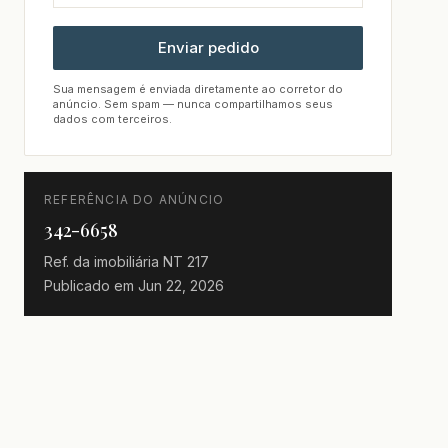
Enviar pedido
Sua mensagem é enviada diretamente ao corretor do
anúncio. Sem spam — nunca compartilhamos seus
dados com terceiros.
REFERÊNCIA DO ANÚNCIO
342-6658
Ref. da imobiliária
NT 217
Publicado em
Jun 22, 2026