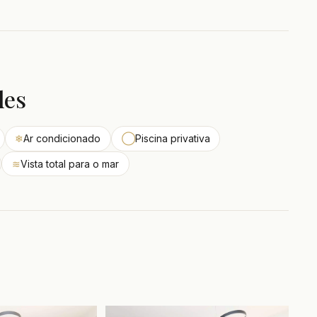
des
❄
Ar condicionado
◯
Piscina privativa
≋
Vista total para o mar