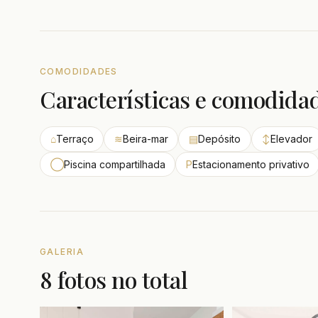
COMODIDADES
Características e comodida
⌂
Terraço
≋
Beira-mar
▤
Depósito
↕
Elevador
◯
Piscina compartilhada
P
Estacionamento privativo
GALERIA
8 fotos no total