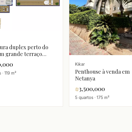
ura duplex perto do
m grande terraço
ado para piscina
0,000
Kikar
Penthouse à venda em
 · 119 m²
Netanya
₪
3,500,000
5 quartos · 175 m²