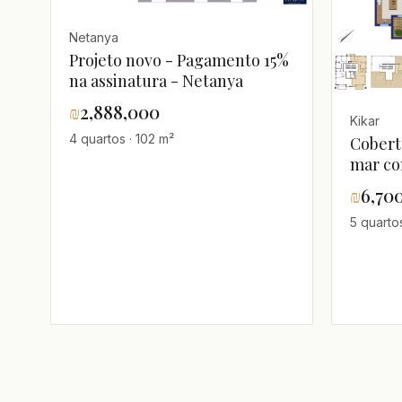
Netanya
Projeto novo - Pagamento 15%
na assinatura - Netanya
₪
2,888,000
Kikar
4 quartos · 102 m²
Cobert
mar co
prepar
₪
6,70
5 quartos