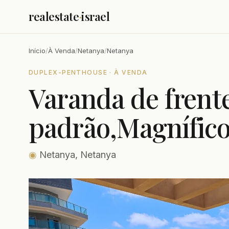
realestate
·
israel
Início
/
À Venda
/
Netanya
/
Netanya
DUPLEX-PENTHOUSE · À VENDA
Varanda de frent
padrão,Magnífic
◉
Netanya, Netanya