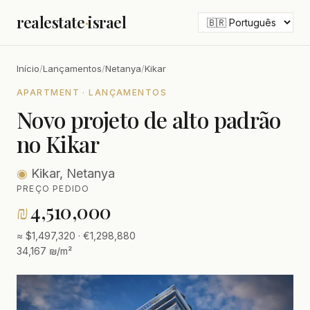
realestate
·
israel
Início
/
Lançamentos
/
Netanya
/
Kikar
APARTMENT · LANÇAMENTOS
Novo projeto de alto padrão
no Kikar
◉
Kikar, Netanya
PREÇO PEDIDO
₪
4,510,000
≈ $1,497,320 · €1,298,880
34,167 ₪/m²