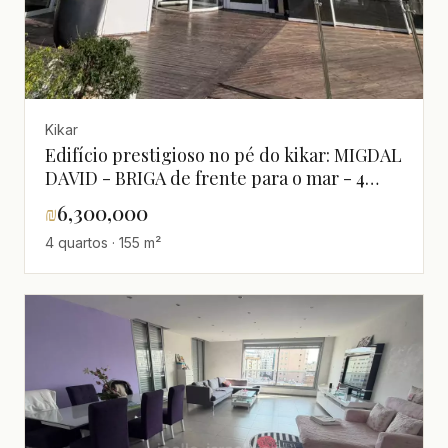
Kikar
Edifício prestigioso no pé do kikar: MIGDAL
DAVID - BRIGA de frente para o mar - 4
quartos 160m² + 24m² terraço vista mar -
₪
6,300,000
6.300.000 shekels
4 quartos · 155 m²