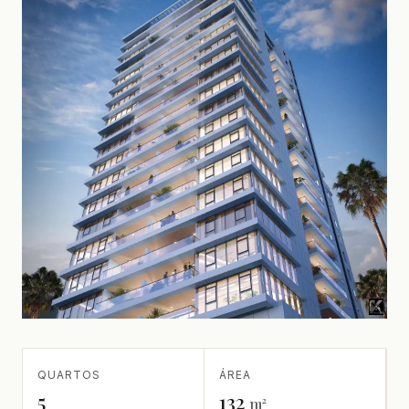
QUARTOS
ÁREA
5
132
m²