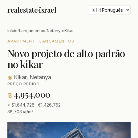
realestate
·
israel
Início
/
Lançamentos
/
Netanya
/
Kikar
APARTMENT · LANÇAMENTOS
Novo projeto de alto padrão
no kikar
◉
Kikar, Netanya
PREÇO PEDIDO
₪
4,954,000
≈ $1,644,728 · €1,426,752
38,703 ₪/m²