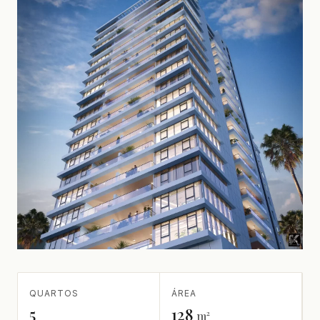
QUARTOS
ÁREA
5
128
m²