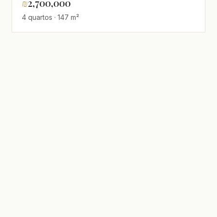
₪
2,700,000
4 quartos · 147 m²
realestate
·
israel
Uma seleção de imóveis em Israel para
compradores internacionais que consideram a
aliá ou um investimento.
EXPLORAR
Comprar
Alugar