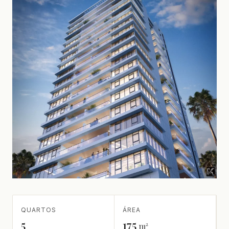
QUARTOS
ÁREA
5
175
m²