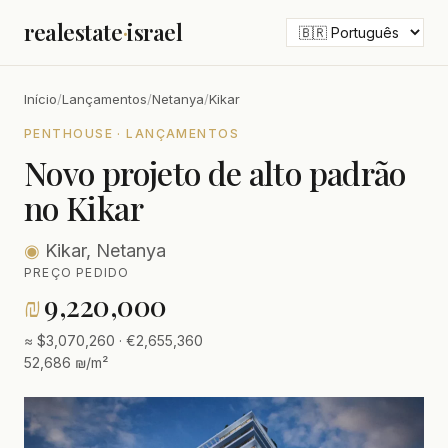
realestate
·
israel
Início
/
Lançamentos
/
Netanya
/
Kikar
PENTHOUSE · LANÇAMENTOS
Novo projeto de alto padrão
no Kikar
◉
Kikar, Netanya
PREÇO PEDIDO
₪
9,220,000
≈ $3,070,260 · €2,655,360
52,686 ₪/m²