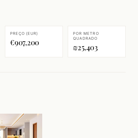
PREÇO (EUR)
POR METRO
QUADRADO
€907,200
₪25,403