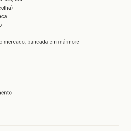
colha)
eca
o
 do mercado, bancada em mármore
mento