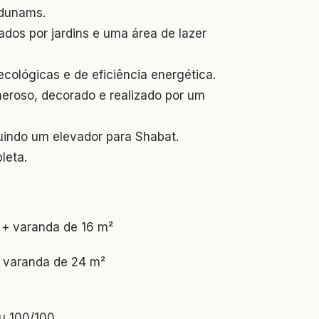
 dunams.
eados por jardins e uma área de lazer
cológicas e de eficiência energética.
neroso, decorado e realizado por um
luindo um elevador para Shabat.
leta.
 + varanda de 16 m²
+ varanda de 24 m²
ou 100/100