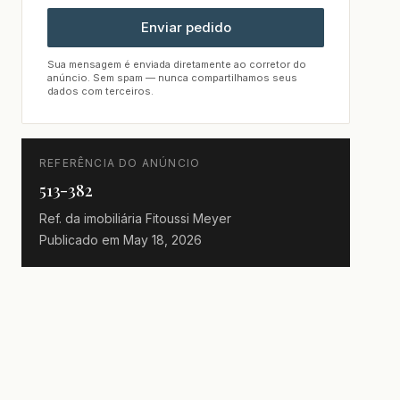
Enviar pedido
Sua mensagem é enviada diretamente ao corretor do
anúncio. Sem spam — nunca compartilhamos seus
dados com terceiros.
REFERÊNCIA DO ANÚNCIO
513-382
Ref. da imobiliária
Fitoussi Meyer
Publicado em
May 18, 2026