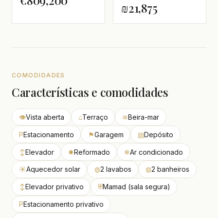
₪21,875
COMODIDADES
Características e comodidades
👁
Vista aberta
⌂
Terraço
≋
Beira-mar
P
Estacionamento
⚑
Garagem
▤
Depósito
↕
Elevador
✹
Reformado
❄
Ar condicionado
☀
Aquecedor solar
◍
2 lavabos
◍
2 banheiros
↕
Elevador privativo
⛨
Mamad (sala segura)
P
Estacionamento privativo