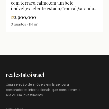
com terraço,calmo,em um belo
imóvel,excelente estado,Central,Varanda
de frente para o mar,Boa localização,Boa
₪
2,900,000
oportunidade,Lugar quieto,Andar superior
3 quartos · 114 m²
com vista,Grande,Alto
padrão,Luxuoso,Perto do mar,Vista para o
mar,Não perca!,agradável,bem
equipado,claro,espaçoso,Lindo
apartamento,Bom negócio,Boa orientação
solar,Em bom estado,Magnífico,Projeto de
qualidade
realestate
·
israel
Uma seleção de imóveis em Israel para
compradores internacionais que consideram a
aliá ou um investimento.