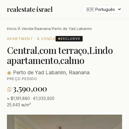
realestate
·
israel
Início
/
À Venda
/
Raanana
/
Perto de Yad Labanim
APARTMENT · À VENDA
●
EXCLUSIVO
Central,com terraço,Lindo
apartamento,calmo
◉
Perto de Yad Labanim, Raanana
PREÇO PEDIDO
₪
3,590,000
≈ $1,191,880 · €1,033,920
25,643 ₪/m²