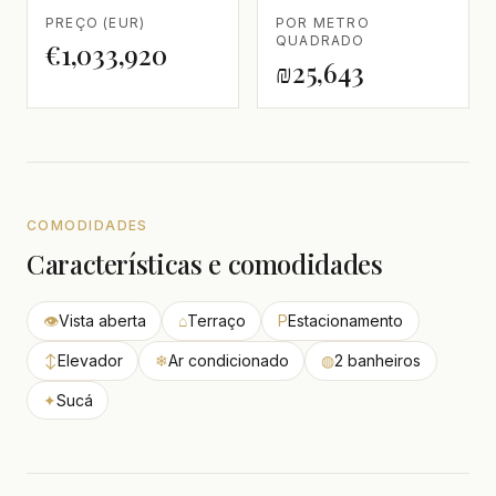
PREÇO (EUR)
POR METRO
QUADRADO
€1,033,920
₪25,643
COMODIDADES
Características e comodidades
👁
Vista aberta
⌂
Terraço
P
Estacionamento
↕
Elevador
❄
Ar condicionado
◍
2 banheiros
✦
Sucá