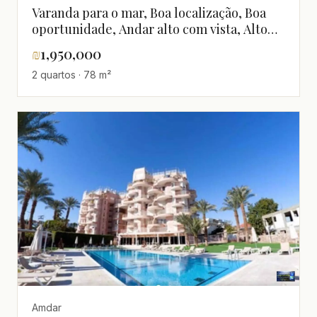
Varanda para o mar, Boa localização, Boa
oportunidade, Andar alto com vista, Alto
padrão, Luxuoso, Perto do mar, Vista para o
₪
1,950,000
mar, Não perder!, Agradável, Bem
2 quartos · 78 m²
projetado, Claro, Boas orientações, Em bom
estado, Totalmente mobiliado, Magnífico,
Projeto de qualidade
Amdar