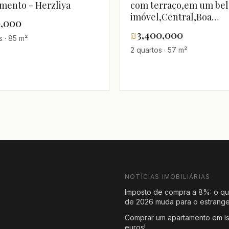
imento - Herzliya
com terraço,em um bel
imóvel,Central,Boa
0,000
localização,Boa
₪
3,400,000
s · 85 m²
oportunidade,bem
2 quartos · 57 m²
equipado,espaçoso
NOTÍCIAS IMOBILIÁRIAS
Imposto de compra a 8%: o qu
de 2026 muda para o estrange
Comprar um apartamento em Is
s
euros!