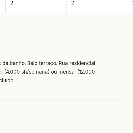
2
2
e banho. Belo terraço. Rua residencial
al (4.000 sh/semana) ou mensal (12.000
luído.