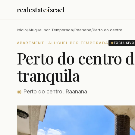
realestate
·
israel
Início
/
Aluguel por Temporada
/
Raanana
/
Perto do centro
APARTMENT · ALUGUEL POR TEMPORADA
●
EXCLUSIVO
Perto do centro 
tranquila
◉
Perto do centro, Raanana