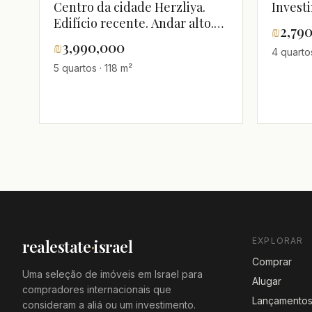
Centro da cidade Herzliya.
Invest
Edifício recente. Andar alto.
₪
2,79
Vista desafogada. Terraço
₪
3,990,000
4 quarto
sucá.
5 quartos · 118 m²
EXPLORAR
realestate
·
israel
Comprar
Uma seleção de imóveis em Israel para
Alugar
compradores internacionais que
Lançamento
consideram a aliá ou um investimento.