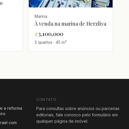
o
Marina
À venda na marina de Herzliya
₪
3,100,000
2 quartos · 45 m²
CONTATO
e a reforma
Para consultas sobre anúncios ou parcerias
iro
editoriais, fale conosco pelo formulário em
qualquer página de imóvel.
rael com