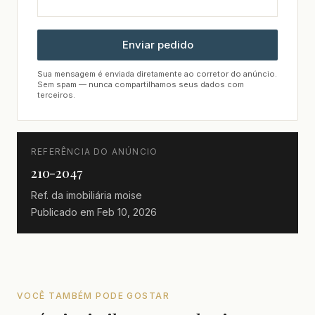
Enviar pedido
Sua mensagem é enviada diretamente ao corretor do anúncio.
Sem spam — nunca compartilhamos seus dados com
terceiros.
REFERÊNCIA DO ANÚNCIO
210-2047
Ref. da imobiliária
moise
Publicado em
Feb 10, 2026
VOCÊ TAMBÉM PODE GOSTAR