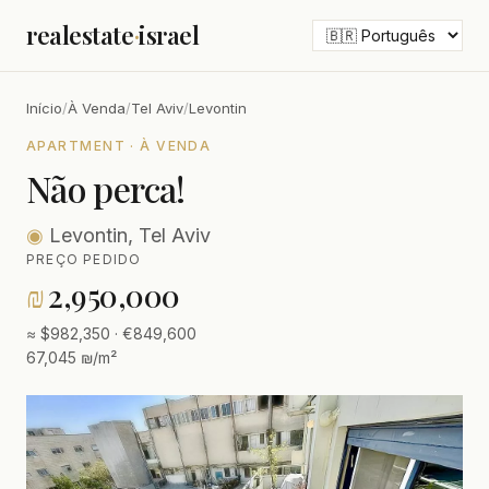
realestate
·
israel
Início
/
À Venda
/
Tel Aviv
/
Levontin
APARTMENT · À VENDA
Não perca!
◉
Levontin, Tel Aviv
PREÇO PEDIDO
₪
2,950,000
≈ $982,350 · €849,600
67,045 ₪/m²