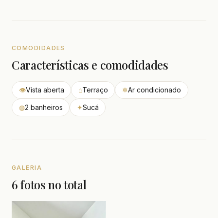
COMODIDADES
Características e comodidades
👁
Vista aberta
⌂
Terraço
❄
Ar condicionado
◍
2 banheiros
✦
Sucá
GALERIA
6 fotos no total