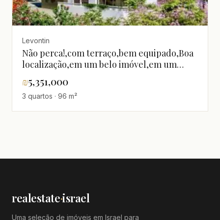
Levontin
Não perca!,com terraço,bem equipado,Boa
localização,em um belo imóvel,em um
imóvel novo,novo,Projeto de
₪
5,351,000
qualidade,espaçoso
3 quartos · 96 m²
realestate
·
israel
Uma seleção de imóveis em Israel para