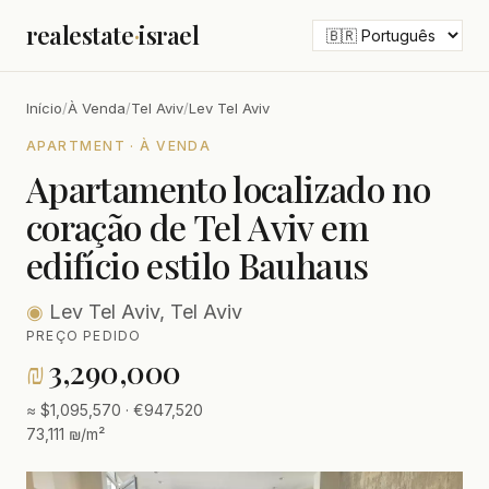
realestate
·
israel
Início
/
À Venda
/
Tel Aviv
/
Lev Tel Aviv
APARTMENT · À VENDA
Apartamento localizado no
coração de Tel Aviv em
edifício estilo Bauhaus
◉
Lev Tel Aviv, Tel Aviv
PREÇO PEDIDO
₪
3,290,000
≈ $1,095,570 · €947,520
73,111 ₪/m²