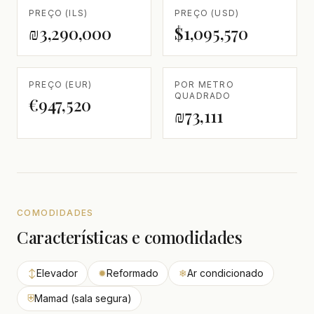
PREÇO (ILS)
PREÇO (USD)
₪3,290,000
$1,095,570
PREÇO (EUR)
POR METRO
QUADRADO
€947,520
₪73,111
COMODIDADES
Características e comodidades
↕
Elevador
✹
Reformado
❄
Ar condicionado
⛨
Mamad (sala segura)