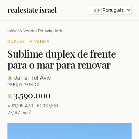
realestate
·
israel
Início
/
À Venda
/
Tel Aviv
/
Jaffa
DUPLEX · À VENDA
Sublime duplex de frente
para o mar para renovar
◉
Jaffa, Tel Aviv
PREÇO PEDIDO
₪
3,590,000
≈ $1,195,470 · €1,037,510
27,197 ₪/m²