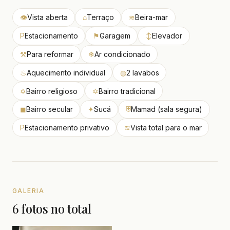
👁
Vista aberta
⌂
Terraço
≋
Beira-mar
P
Estacionamento
⚑
Garagem
↕
Elevador
⚒
Para reformar
❄
Ar condicionado
♨
Aquecimento individual
◍
2 lavabos
✡
Bairro religioso
✡
Bairro tradicional
◼
Bairro secular
✦
Sucá
⛨
Mamad (sala segura)
P
Estacionamento privativo
≋
Vista total para o mar
GALERIA
6 fotos no total