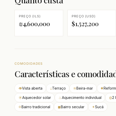
PREÇO (ILS)
PREÇO (USD)
₪4,600,000
$1,527,200
COMODIDADES
Características e comodida
👁
Vista aberta
⌂
Terraço
≋
Beira-mar
✹
Refor
☀
Aquecedor solar
♨
Aquecimento individual
◍
2 
✡
Bairro tradicional
◼
Bairro secular
✦
Sucá