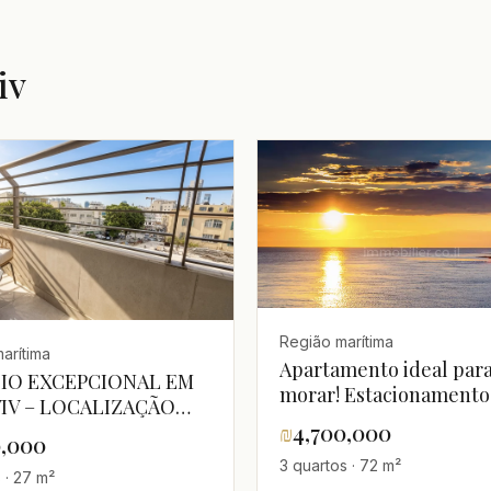
iv
Região marítima
arítima
Apartamento ideal par
IO EXCEPCIONAL EM
morar! Estacionamento
VIV – LOCALIZAÇÃO
Elevador! Varanda, a 4
₪
4,700,000
UM
0,000
minutos do mar.
3 quartos · 72 m²
 · 27 m²