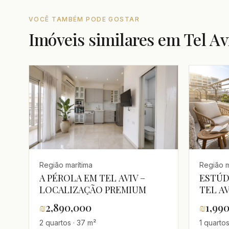
VOCÊ TAMBÉM PODE GOSTAR
Imóveis similares em Tel Av
Região marítima
Região m
A PÉROLA EM TEL AVIV –
ESTÚD
LOCALIZAÇÃO PREMIUM
TEL A
PREMI
₪
2,890,000
₪
1,99
2 quartos · 37 m²
1 quartos