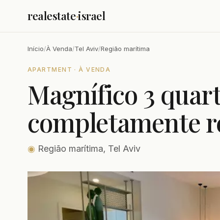
realestate
·
israel
Início
/
À Venda
/
Tel Aviv
/
Região marítima
APARTMENT · À VENDA
Magnífico 3 quar
completamente r
◉
Região marítima, Tel Aviv