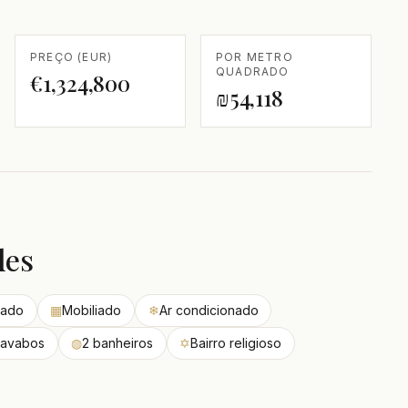
PREÇO (EUR)
POR METRO
QUADRADO
€1,324,800
₪54,118
des
mado
▦
Mobiliado
❄
Ar condicionado
lavabos
◍
2 banheiros
✡
Bairro religioso