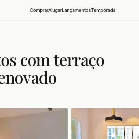
Comprar
Alugar
Lançamentos
Temporada
tos com terraço
enovado