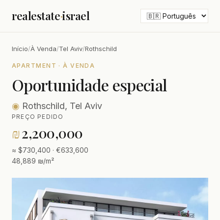
realestate
·
israel
Início
/
À Venda
/
Tel Aviv
/
Rothschild
APARTMENT · À VENDA
Oportunidade especial
◉
Rothschild, Tel Aviv
PREÇO PEDIDO
₪
2,200,000
≈ $730,400 · €633,600
48,889 ₪/m²