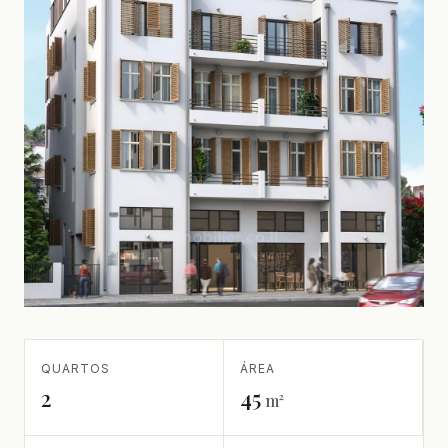
QUARTOS
ÁREA
2
45
m²