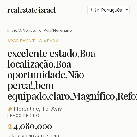
realestate
·
israel
Início
/
À Venda
/
Tel Aviv
/
Florentine
APARTMENT · À VENDA
excelente estado,Boa
localização,Boa
oportunidade,Não
perca!,bem
equipado,claro,Magnífico,Ref
◉
Florentine, Tel Aviv
PREÇO PEDIDO
₪
4,080,000
≈ $1,358,640 · €1,175,040