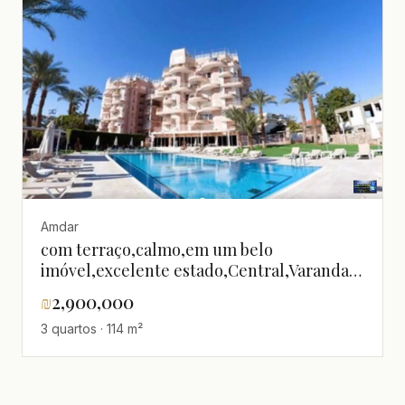
Amdar
com terraço,calmo,em um belo
imóvel,excelente estado,Central,Varanda
de frente para o mar,Boa localização,Boa
₪
2,900,000
oportunidade,Lugar quieto,Andar superior
3 quartos · 114 m²
com vista,Grande,Alto
padrão,Luxuoso,Perto do mar,Vista para o
mar,Não perca!,agradável,bem
equipado,claro,espaçoso,Lindo