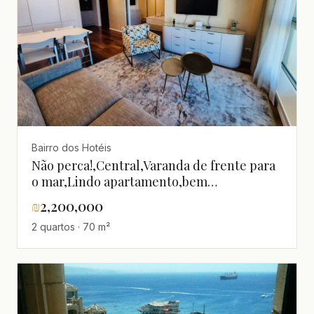
Bairro dos Hotéis
Não perca!,Central,Varanda de frente para
o mar,Lindo apartamento,bem
equipado,Boa localização,Bom negócio,Boa
₪
2,200,000
oportunidade,Boa orientação
2 quartos · 70 m²
solar,calmo,claro,em um belo imóvel,Em
bom estado,Totalmente mobiliado,Andar
superior com vista,Grande,Alto
padrão,excelente
estado,Luxuoso,Magnífico,Perto do
mar,Projeto de qualidade,Vista para o mar