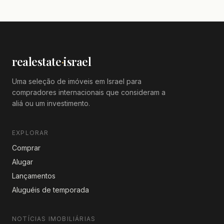
apartamento,Bom negócio,Boa orientação
solar,Em bom estado,Magnífico,Projeto de
qualidade
realestate
·
israel
Uma seleção de imóveis em Israel para
compradores internacionais que consideram a
aliá ou um investimento.
EXPLORAR
Comprar
Alugar
Lançamentos
Aluguéis de temporada
NOTÍCIAS IMOBILIÁRIAS