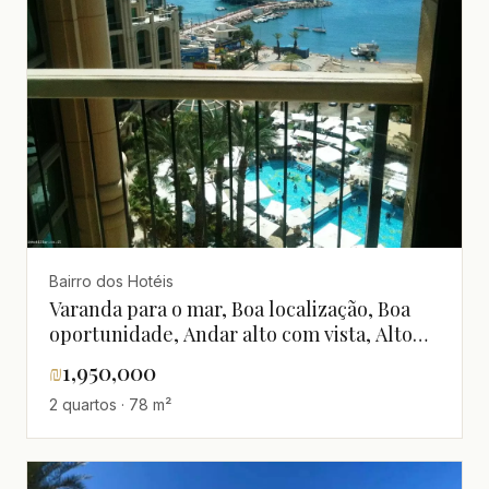
Bairro dos Hotéis
Varanda para o mar, Boa localização, Boa
oportunidade, Andar alto com vista, Alto
padrão, Luxuoso, Perto do mar, Vista para o
₪
1,950,000
mar, Não perder!, Agradável, Bem
2 quartos · 78 m²
projetado, Claro, Boas orientações, Em bom
estado, Totalmente mobiliado, Magnífico,
Projeto de qualidade