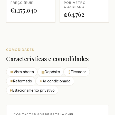
PREÇO (EUR)
POR METRO
QUADRADO
€1,175,040
₪64,762
COMODIDADES
Características e comodidades
👁
Vista aberta
▤
Depósito
↕
Elevador
✹
Reformado
❄
Ar condicionado
P
Estacionamento privativo
CONTACTAR SOBRE ESTE IMÓVEL