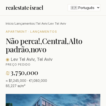
realestate
·
israel
Início
/
Lançamentos
/
Tel Aviv
/
Lev Tel Aviv
APARTMENT · LANÇAMENTOS
Não perca!,Central,Alto
padrão,novo
◉
Lev Tel Aviv, Tel Aviv
PREÇO PEDIDO
₪
3,750,000
≈ $1,245,000 · €1,080,000
85,227 ₪/m²