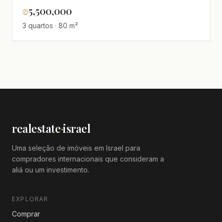
entrega em 30 meses
₪
5,500,000
3 quartos · 80 m²
realestate
·
israel
Uma seleção de imóveis em Israel para
compradores internacionais que consideram a
aliá ou um investimento.
EXPLORAR
Comprar