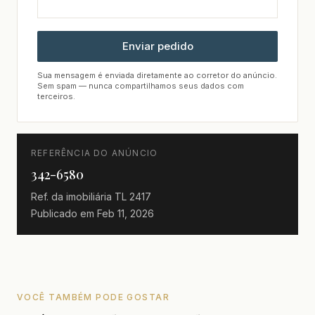
Enviar pedido
Sua mensagem é enviada diretamente ao corretor do anúncio.
Sem spam — nunca compartilhamos seus dados com
terceiros.
REFERÊNCIA DO ANÚNCIO
342-6580
Ref. da imobiliária
TL 2417
Publicado em
Feb 11, 2026
VOCÊ TAMBÉM PODE GOSTAR