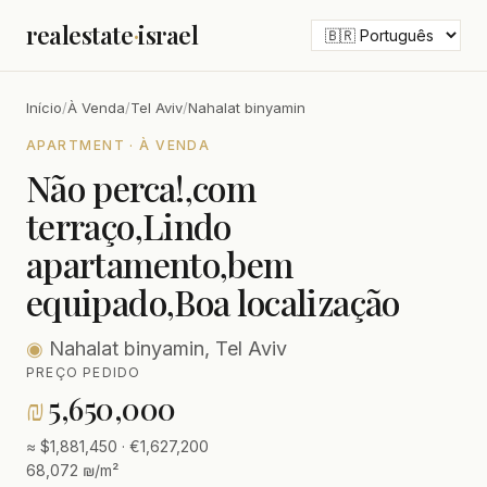
realestate
·
israel
Início
/
À Venda
/
Tel Aviv
/
Nahalat binyamin
APARTMENT · À VENDA
Não perca!,com
terraço,Lindo
apartamento,bem
equipado,Boa localização
◉
Nahalat binyamin, Tel Aviv
PREÇO PEDIDO
₪
5,650,000
≈ $1,881,450 · €1,627,200
68,072 ₪/m²