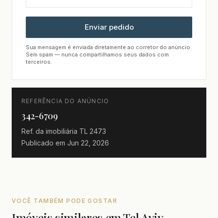
Enviar pedido
Sua mensagem é enviada diretamente ao corretor do anúncio.
Sem spam — nunca compartilhamos seus dados com
terceiros.
REFERÊNCIA DO ANÚNCIO
342-6709
Ref. da imobiliária
TL 2473
Publicado em
Jun 22, 2026
VOCÊ TAMBÉM PODE GOSTAR
Imóveis similares em Tel Aviv