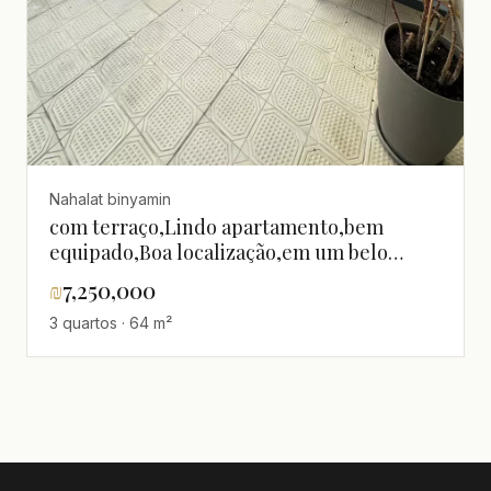
Nahalat binyamin
com terraço,Lindo apartamento,bem
equipado,Boa localização,em um belo
imóvel,Magnífico,Minicobertura,Vista para
₪
7,250,000
o mar
3 quartos · 64 m²