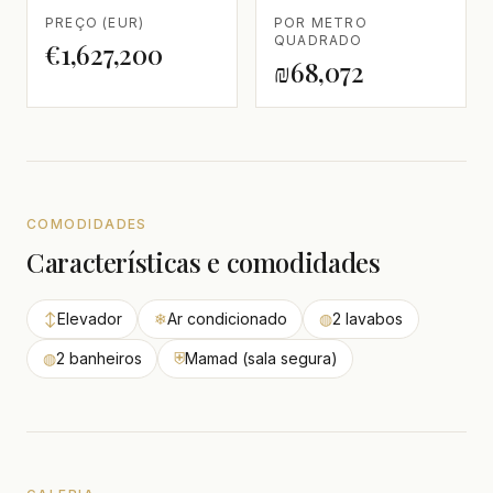
PREÇO (EUR)
POR METRO
QUADRADO
€1,627,200
₪68,072
COMODIDADES
Características e comodidades
↕
Elevador
❄
Ar condicionado
◍
2 lavabos
◍
2 banheiros
⛨
Mamad (sala segura)