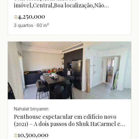
imóvel,Central,Boa localização,Não
perca!,bem equipado
₪
4,250,000
3 quartos · 60 m²
Nahalat binyamin
Penthouse espetacular em edifício novo
(2021) – A dois passos do Shuk HaCarmel e
Nahalat Binyamin
₪
10,500,000