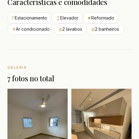
Características e comodidades
P
Estacionamento
↕
Elevador
✹
Reformado
❄
Ar condicionado
◍
2 lavabos
◍
2 banheiros
GALERIA
7 fotos no total