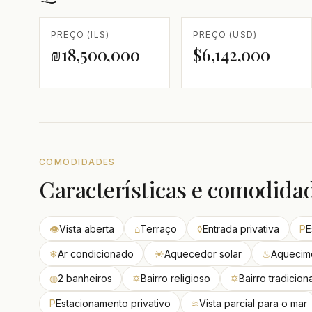
PREÇO (ILS)
PREÇO (USD)
₪18,500,000
$6,142,000
COMODIDADES
Características e comodida
👁
Vista aberta
⌂
Terraço
◊
Entrada privativa
P
E
❄
Ar condicionado
☀
Aquecedor solar
♨
Aquecime
◍
2 banheiros
✡
Bairro religioso
✡
Bairro tradiciona
P
Estacionamento privativo
≋
Vista parcial para o mar