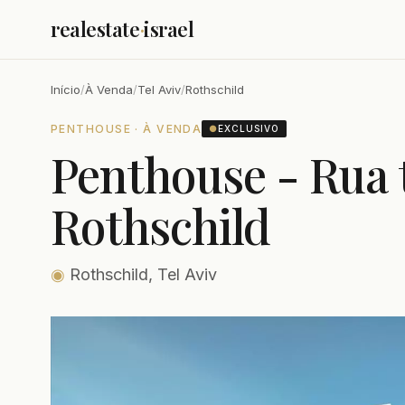
realestate
·
israel
Início
/
À Venda
/
Tel Aviv
/
Rothschild
PENTHOUSE · À VENDA
●
EXCLUSIVO
Penthouse - Rua 
Rothschild
◉
Rothschild, Tel Aviv