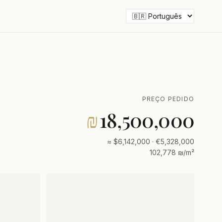
PREÇO PEDIDO
₪
18,500,000
≈ $6,142,000 · €5,328,000
102,778 ₪/m²