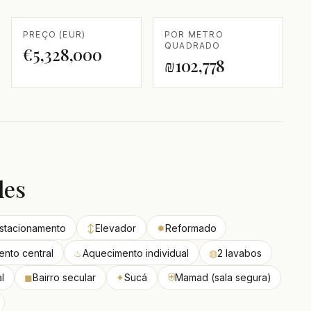
PREÇO (EUR)
POR METRO
QUADRADO
€5,328,000
₪102,778
des
stacionamento
↕
Elevador
✹
Reformado
nto central
♨
Aquecimento individual
◍
2 lavabos
l
◼
Bairro secular
✦
Sucá
⛨
Mamad (sala segura)