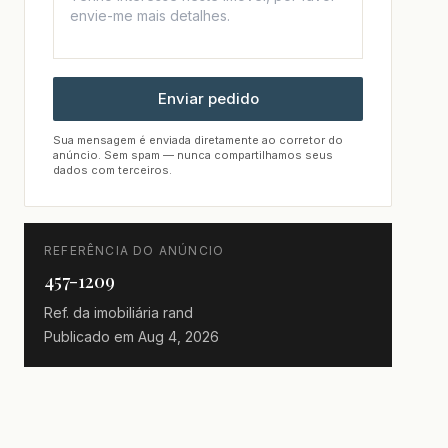
Enviar pedido
Sua mensagem é enviada diretamente ao corretor do
anúncio. Sem spam — nunca compartilhamos seus
dados com terceiros.
REFERÊNCIA DO ANÚNCIO
457-1209
Ref. da imobiliária
rand
Publicado em
Aug 4, 2026