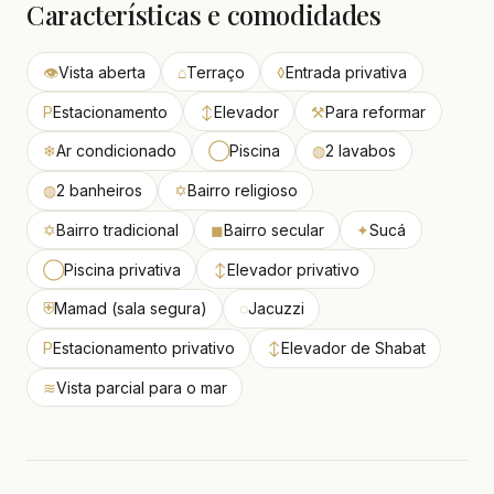
Características e comodidades
👁
Vista aberta
⌂
Terraço
◊
Entrada privativa
P
Estacionamento
↕
Elevador
⚒
Para reformar
❄
Ar condicionado
◯
Piscina
◍
2 lavabos
◍
2 banheiros
✡
Bairro religioso
✡
Bairro tradicional
◼
Bairro secular
✦
Sucá
◯
Piscina privativa
↕
Elevador privativo
⛨
Mamad (sala segura)
◌
Jacuzzi
P
Estacionamento privativo
↕
Elevador de Shabat
≋
Vista parcial para o mar