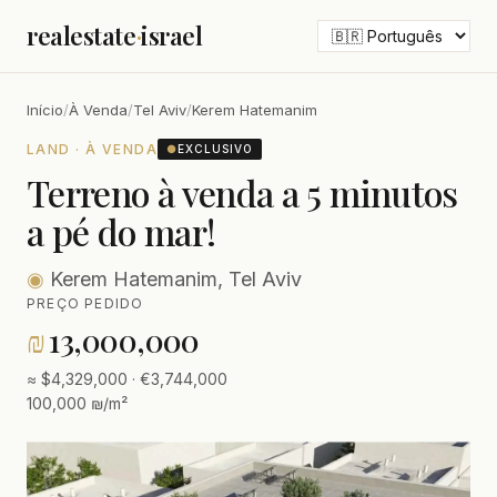
realestate
·
israel
Início
/
À Venda
/
Tel Aviv
/
Kerem Hatemanim
LAND · À VENDA
●
EXCLUSIVO
Terreno à venda a 5 minutos
a pé do mar!
◉
Kerem Hatemanim, Tel Aviv
PREÇO PEDIDO
₪
13,000,000
≈ $4,329,000 · €3,744,000
100,000 ₪/m²