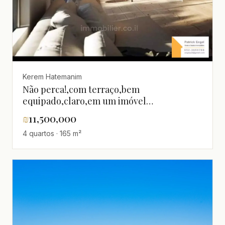
Kerem Hatemanim
Não perca!,com terraço,bem
equipado,claro,em um imóvel
novo,Magnífico,novo,Perto do
₪
11,500,000
mar,Reformado
4 quartos · 165 m²