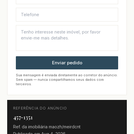
Enviar pedido
Sua mensagem é enviada diretamente ao corretor do anúncio.
Sem spam — nunca compartilhamos seus dados com
terceiros.
REFERÊNCIA DO ANÚNCIO
457-1351
Ref. da imobiliária
maozh/meirdcnt
Publicado em
Aug 4, 2026