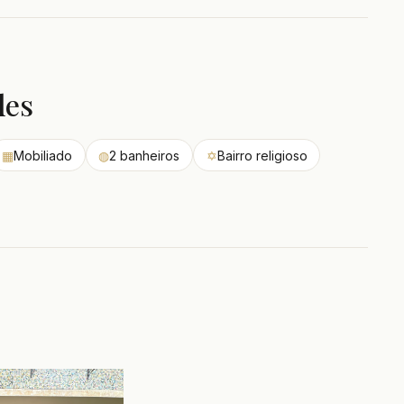
des
▦
Mobiliado
◍
2 banheiros
✡
Bairro religioso