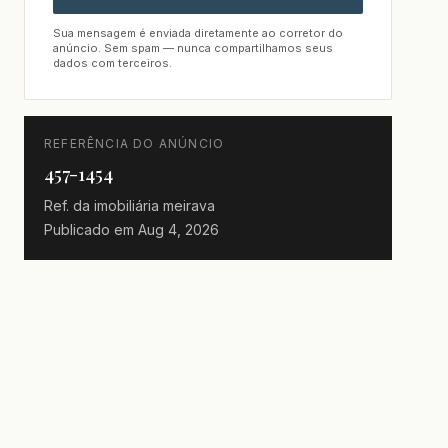
Sua mensagem é enviada diretamente ao corretor do
anúncio. Sem spam — nunca compartilhamos seus
dados com terceiros.
REFERÊNCIA DO ANÚNCIO
457-1454
Ref. da imobiliária
meirava
Publicado em
Aug 4, 2026