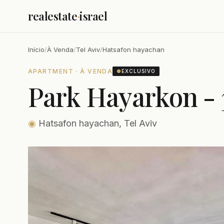
realestate
·
israel
Início
/
À Venda
/
Tel Aviv
/
Hatsafon hayachan
APARTMENT · À VENDA
●
EXCLUSIVO
Park Hayarkon - 
◉
Hatsafon hayachan, Tel Aviv