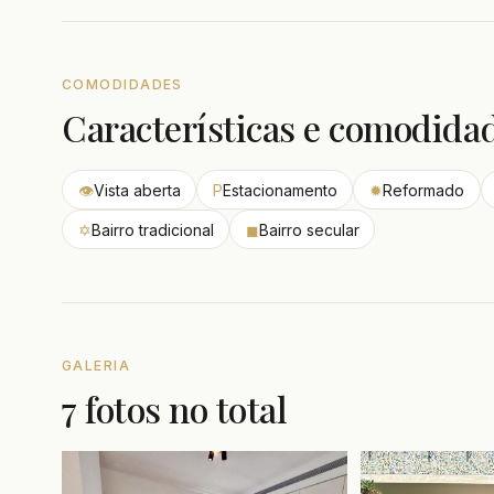
COMODIDADES
Características e comodida
👁
Vista aberta
P
Estacionamento
✹
Reformado
✡
Bairro tradicional
◼
Bairro secular
GALERIA
7 fotos no total