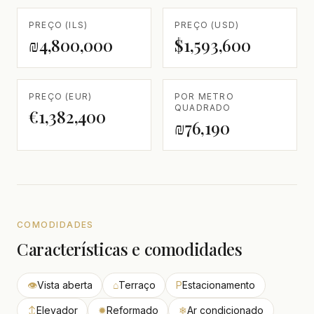
PREÇO (ILS)
PREÇO (USD)
₪4,800,000
$1,593,600
PREÇO (EUR)
POR METRO
QUADRADO
€1,382,400
₪76,190
COMODIDADES
Características e comodidades
👁
Vista aberta
⌂
Terraço
P
Estacionamento
↕
Elevador
✹
Reformado
❄
Ar condicionado