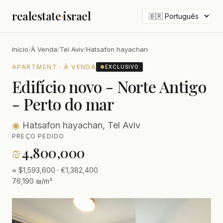
realestate
·
israel
Início
/
À Venda
/
Tel Aviv
/
Hatsafon hayachan
APARTMENT · À VENDA
●
EXCLUSIVO
Edifício novo - Norte Antigo
- Perto do mar
◉
Hatsafon hayachan, Tel Aviv
PREÇO PEDIDO
₪
4,800,000
≈ $1,593,600 · €1,382,400
76,190 ₪/m²