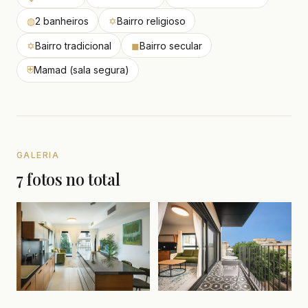
◍
2 banheiros
✡
Bairro religioso
✡
Bairro tradicional
◼
Bairro secular
⛨
Mamad (sala segura)
GALERIA
7 fotos no total