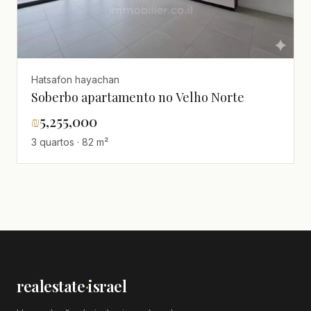
Hatsafon hayachan
Soberbo apartamento no Velho Norte
₪
5,255,000
3 quartos · 82 m²
realestate
·
israel