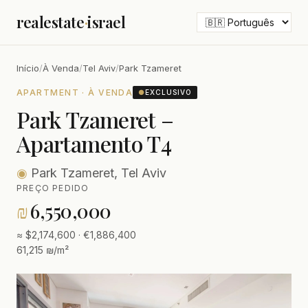
realestate
·
israel
Início
/
À Venda
/
Tel Aviv
/
Park Tzameret
APARTMENT · À VENDA
●
EXCLUSIVO
Park Tzameret –
Apartamento T4
◉
Park Tzameret, Tel Aviv
PREÇO PEDIDO
₪
6,550,000
≈ $2,174,600 · €1,886,400
61,215 ₪/m²