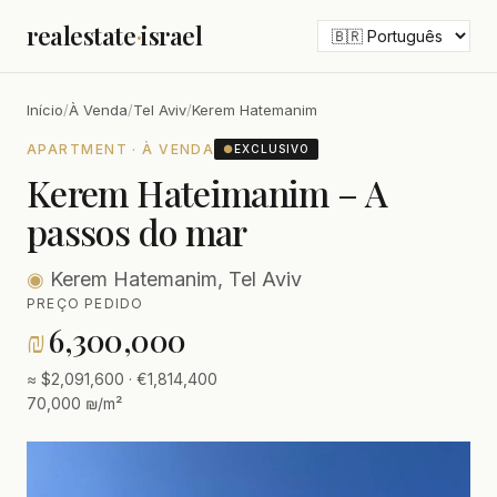
realestate
·
israel
Início
/
À Venda
/
Tel Aviv
/
Kerem Hatemanim
APARTMENT · À VENDA
●
EXCLUSIVO
Kerem Hateimanim – A
passos do mar
◉
Kerem Hatemanim, Tel Aviv
PREÇO PEDIDO
₪
6,300,000
≈ $2,091,600 · €1,814,400
70,000 ₪/m²